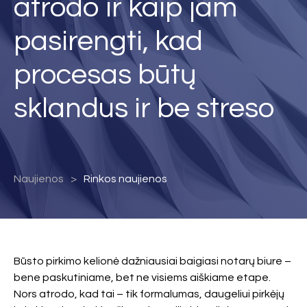
atrodo ir kaip jam
pasirengti, kad
procesas būtų
sklandus ir be streso
Naujienos
Rinkos naujienos
Būsto pirkimo kelionė dažniausiai baigiasi notarų biure –
bene paskutiniame, bet ne visiems aiškiame etape.
Nors atrodo, kad tai – tik formalumas, daugeliui pirkėjų