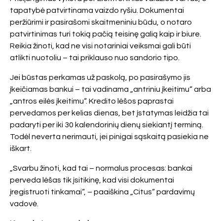
tapatybė patvirtinama vaizdo ryšiu. Dokumentai
peržiūrimi ir pasirašomi skaitmeniniu būdu, o notaro
patvirtinimas turi tokią pačią teisinę galią kaip ir biure.
Reikia žinoti, kad ne visi notariniai veiksmai gali būti
atlikti nuotoliu – tai priklauso nuo sandorio tipo.
Jei būstas perkamas už paskolą, po pasirašymo jis
įkeičiamas bankui – tai vadinama „antriniu įkeitimu“ arba
„antros eilės įkeitimu“. Kredito lėšos paprastai
pervedamos per kelias dienas, bet įstatymas leidžia tai
padaryti per iki 30 kalendorinių dienų siekiantį terminą.
Todėl neverta nerimauti, jei pinigai sąskaitą pasiekia ne
iškart.
„Svarbu žinoti, kad tai – normalus procesas: bankai
perveda lėšas tik įsitikinę, kad visi dokumentai
įregistruoti tinkamai“, – paaiškina „Citus“ pardavimų
vadovė.