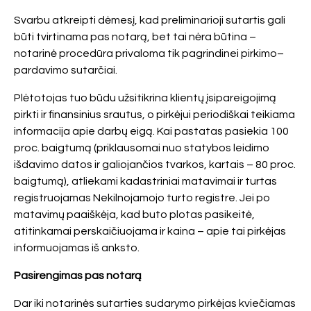
Svarbu atkreipti dėmesį, kad preliminarioji sutartis gali
būti tvirtinama pas notarą, bet tai nėra būtina –
notarinė procedūra privaloma tik pagrindinei pirkimo–
pardavimo sutarčiai.
Plėtotojas tuo būdu užsitikrina klientų įsipareigojimą
pirkti ir finansinius srautus, o pirkėjui periodiškai teikiama
informacija apie darbų eigą. Kai pastatas pasiekia 100
proc. baigtumą (priklausomai nuo statybos leidimo
išdavimo datos ir galiojančios tvarkos, kartais – 80 proc.
baigtumą), atliekami kadastriniai matavimai ir turtas
registruojamas Nekilnojamojo turto registre. Jei po
matavimų paaiškėja, kad buto plotas pasikeitė,
atitinkamai perskaičiuojama ir kaina – apie tai pirkėjas
informuojamas iš anksto.
Pasirengimas pas notarą
Dar iki notarinės sutarties sudarymo pirkėjas kviečiamas