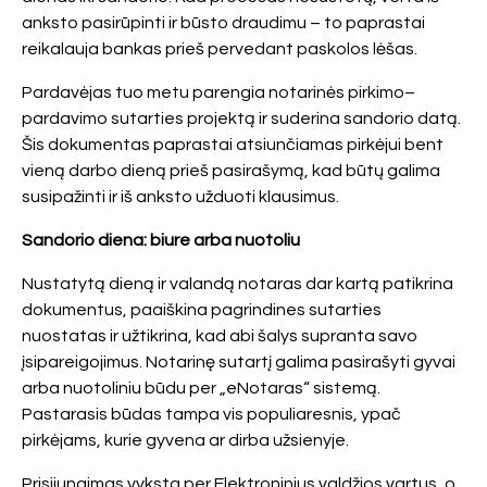
anksto pasirūpinti ir būsto draudimu – to paprastai
reikalauja bankas prieš pervedant paskolos lėšas.
Pardavėjas tuo metu parengia notarinės pirkimo–
pardavimo sutarties projektą ir suderina sandorio datą.
Šis dokumentas paprastai atsiunčiamas pirkėjui bent
vieną darbo dieną prieš pasirašymą, kad būtų galima
susipažinti ir iš anksto užduoti klausimus.
Sandorio diena: biure arba nuotoliu
Nustatytą dieną ir valandą notaras dar kartą patikrina
dokumentus, paaiškina pagrindines sutarties
nuostatas ir užtikrina, kad abi šalys supranta savo
įsipareigojimus. Notarinę sutartį galima pasirašyti gyvai
arba nuotoliniu būdu per „eNotaras“ sistemą.
Pastarasis būdas tampa vis populiaresnis, ypač
pirkėjams, kurie gyvena ar dirba užsienyje.
Prisijungimas vyksta per Elektroninius valdžios vartus, o