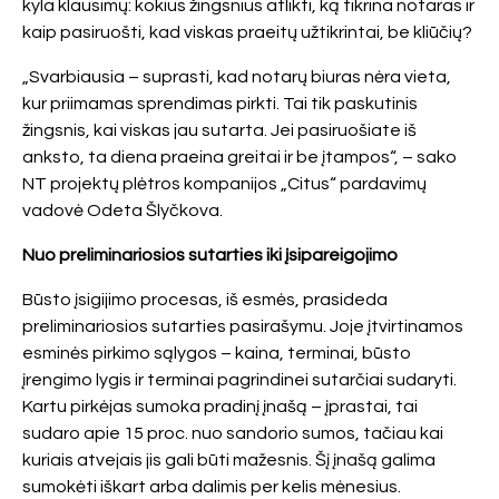
kyla klausimų: kokius žingsnius atlikti, ką tikrina notaras ir
kaip pasiruošti, kad viskas praeitų užtikrintai, be kliūčių?
„Svarbiausia – suprasti, kad notarų biuras nėra vieta,
kur priimamas sprendimas pirkti. Tai tik paskutinis
žingsnis, kai viskas jau sutarta. Jei pasiruošiate iš
anksto, ta diena praeina greitai ir be įtampos“, – sako
NT projektų plėtros kompanijos „Citus“ pardavimų
vadovė Odeta Šlyčkova.
Nuo preliminariosios sutarties iki įsipareigojimo
Būsto įsigijimo procesas, iš esmės, prasideda
preliminariosios sutarties pasirašymu. Joje įtvirtinamos
esminės pirkimo sąlygos – kaina, terminai, būsto
įrengimo lygis ir terminai pagrindinei sutarčiai sudaryti.
Kartu pirkėjas sumoka pradinį įnašą – įprastai, tai
sudaro apie 15 proc. nuo sandorio sumos, tačiau kai
kuriais atvejais jis gali būti mažesnis. Šį įnašą galima
sumokėti iškart arba dalimis per kelis mėnesius.