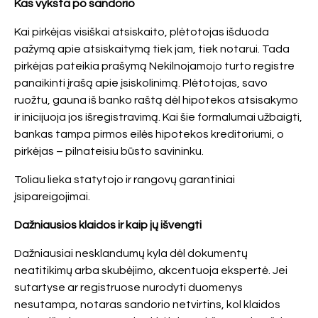
Kas vyksta po sandorio
Kai pirkėjas visiškai atsiskaito, plėtotojas išduoda
pažymą apie atsiskaitymą tiek jam, tiek notarui. Tada
pirkėjas pateikia prašymą Nekilnojamojo turto registre
panaikinti įrašą apie įsiskolinimą. Plėtotojas, savo
ruožtu, gauna iš banko raštą dėl hipotekos atsisakymo
ir inicijuoja jos išregistravimą. Kai šie formalumai užbaigti,
bankas tampa pirmos eilės hipotekos kreditoriumi, o
pirkėjas – pilnateisiu būsto savininku.
Toliau lieka statytojo ir rangovų garantiniai
įsipareigojimai.
Dažniausios klaidos ir kaip jų išvengti
Dažniausiai nesklandumų kyla dėl dokumentų
neatitikimų arba skubėjimo, akcentuoja ekspertė. Jei
sutartyse ar registruose nurodyti duomenys
nesutampa, notaras sandorio netvirtins, kol klaidos