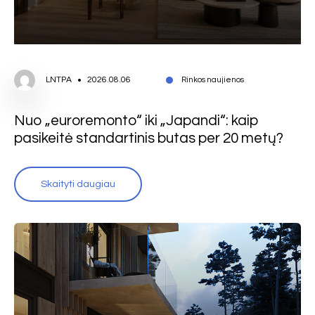
LNTPA
2026.08.06
Rinkos naujienos
Nuo „euroremonto“ iki „Japandi“: kaip
pasikeitė standartinis butas per 20 metų?
Skaityti daugiau