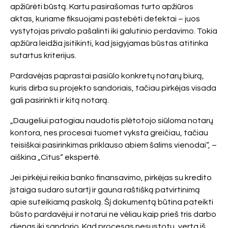
apžiūrėti būstą. Kartu pasirašomas turto apžiūros
aktas, kuriame fiksuojami pastebėti defektai – juos
vystytojas privalo pašalinti iki galutinio perdavimo. Tokia
apžiūra leidžia įsitikinti, kad įsigyjamas būstas atitinka
sutartus kriterijus.
Pardavėjas paprastai pasiūlo konkretų notarų biurą,
kuris dirba su projekto sandoriais, tačiau pirkėjas visada
gali pasirinkti ir kitą notarą.
„Daugeliui patogiau naudotis plėtotojo siūloma notarų
kontora, nes procesai tuomet vyksta greičiau, tačiau
teisiškai pasirinkimas priklauso abiem šalims vienodai“, –
aiškina „Citus“ ekspertė.
Jei pirkėjui reikia banko finansavimo, pirkėjas su kredito
įstaiga sudaro sutartį ir gauna raštišką patvirtinimą
apie suteikiamą paskolą. Šį dokumentą būtina pateikti
būsto pardavėjui ir notarui ne vėliau kaip prieš tris darbo
dienas iki sandorio. Kad procesas nesustotų, verta iš