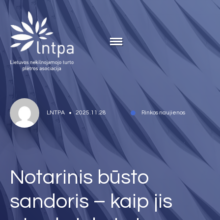
LNTPA
2025.11.28
Rinkos naujienos
Notarinis būsto
sandoris – kaip jis