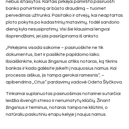
nebus ištaisytos. Kartais pirkėjai pamiršta pasiruošti
banko patvirtinimą ar būsto draudimą – tuomet
pervedimas užtrunka. Pasitaiko ir atvejų, kai neaptartas
ploto pokytis po kadastrinių matavimų, todėl sandorio
dieną kyla nesusipratimų. Visi šie klausimai lengvai
išsprendžiami, jei jais pasirūpinama iš anksto.
„Pirkėjams visada sakome – pasiruoškite ne tik
dokumentus, bet ir pasilikite papildomo laiko.
Išsiaiškinkite, kokius žingsnius atliks notaras, ką tikrins
bankas ir kada galėsite įsikelti į naujuosius namus. Kai
procesas aiškus, jis tampa gerokai ramesnis“, –
apibendrina „Citus“ pardavimų vadovė Odeta Šlyčkova.
Tinkamai suplanuotas pasiruošimas notarinei sutarčiai
leidžia išvengti streso ir nenumatytų kliūčių. Žinant
žingsnius ir terminus, notaras tampa ne kliūtimi, o
natūraliu paskutiniu etapu kelyje į naujus namus.