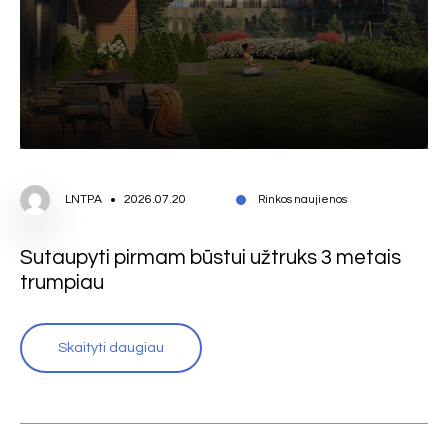
LNTPA
2026.07.20
Rinkos naujienos
Sutaupyti pirmam būstui užtruks 3 metais
trumpiau
Skaityti daugiau