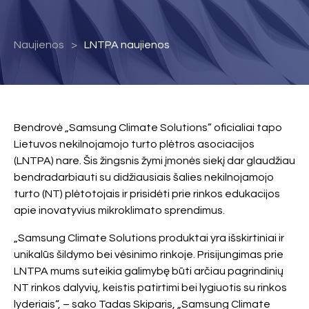
Naujienos
LNTPA naujienos
Bendrovė „Samsung Climate Solutions” oficialiai tapo
Lietuvos nekilnojamojo turto plėtros asociacijos
(LNTPA) nare. Šis žingsnis žymi įmonės siekį dar glaudžiau
bendradarbiauti su didžiausiais šalies nekilnojamojo
turto (NT) plėtotojais ir prisidėti prie rinkos edukacijos
apie inovatyvius mikroklimato sprendimus.
„Samsung Climate Solutions produktai yra išskirtiniai ir
unikalūs šildymo bei vėsinimo rinkoje. Prisijungimas prie
LNTPA mums suteikia galimybę būti arčiau pagrindinių
NT rinkos dalyvių, keistis patirtimi bei lygiuotis su rinkos
lyderiais“, – sako Tadas Skiparis, „Samsung Climate