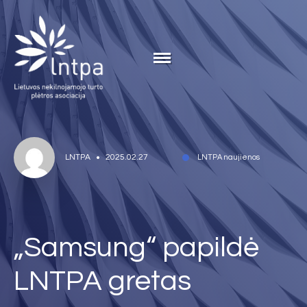
LNTPA
2025.02.27
LNTPA naujienos
„Samsung“ papildė
LNTPA gretas