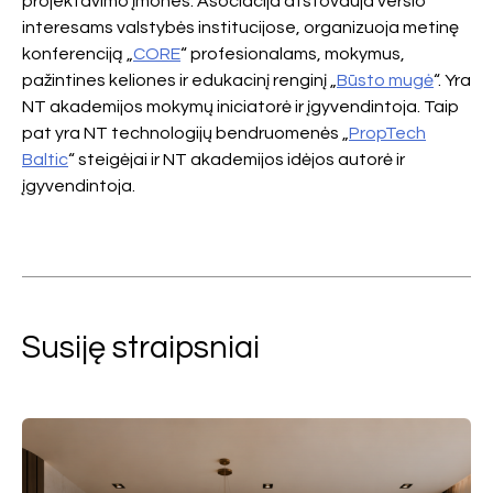
projektavimo įmones. Asociacija atstovauja verslo
interesams valstybės institucijose, organizuoja metinę
konferenciją „
CORE
“ profesionalams, mokymus,
pažintines keliones ir edukacinį renginį „
Būsto mugė
“. Yra
NT akademijos mokymų iniciatorė ir įgyvendintoja. Taip
pat yra NT technologijų bendruomenės „
PropTech
Baltic
“ steigėjai ir NT akademijos idėjos autorė ir
įgyvendintoja.
Susiję straipsniai