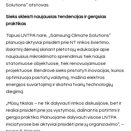
Solutions” atstovas.
Sieks skleisti naujausias tendencijas ir gerąsias
praktikas
Tapusi LNTPA nare, „Samsung Climate Solutions”
planuoja aktyviai prisidėti prie NT rinkos švietimo,
išskirtinį dėmesį skiriant plėtotojų edukacijai apie
naujausius mikroklimato sprendimus tiek naujai
statomuose objektuose, tiek renovuojamuose
projektuose. Bendrovė sieks pristatyti inovacijas, kurios
optimizuoja pastatų valdymą, mažina elektros
energijos suvartojimą ir skatina tvarių technologijų
diegimą.
„Mūsų tikslas – ne tik dalyvauti rinkos diskusijose, bet ir
realiai prisidėti prie jos vystymosi, dalinantis patirtimi ir
gerąja praktika. Planuojame dalyvauti visose LNTPA
iniciatyvose bei aktyviai prisidėti prie jų organizavimo“, –