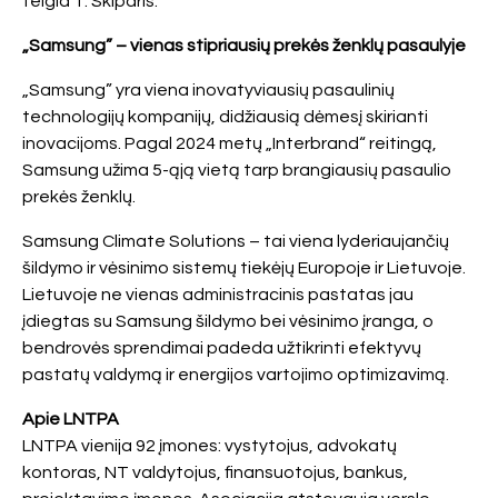
teigia T. Skiparis.
„Samsung” – vienas stipriausių prekės ženklų pasaulyje
„Samsung” yra viena inovatyviausių pasaulinių
technologijų kompanijų, didžiausią dėmesį skirianti
inovacijoms. Pagal 2024 metų „Interbrand“ reitingą,
Samsung užima 5-ąją vietą tarp brangiausių pasaulio
prekės ženklų.
Samsung Climate Solutions – tai viena lyderiaujančių
šildymo ir vėsinimo sistemų tiekėjų Europoje ir Lietuvoje.
Lietuvoje ne vienas administracinis pastatas jau
įdiegtas su Samsung šildymo bei vėsinimo įranga, o
bendrovės sprendimai padeda užtikrinti efektyvų
pastatų valdymą ir energijos vartojimo optimizavimą.
Apie LNTPA
LNTPA vienija 92 įmones: vystytojus, advokatų
kontoras, NT valdytojus, finansuotojus, bankus,