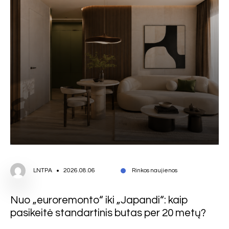
LNTPA
2026.08.06
Rinkos naujienos
Nuo „euroremonto“ iki „Japandi“: kaip
pasikeitė standartinis butas per 20 metų?