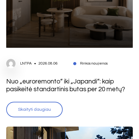
LNTPA
2026.08.06
Rinkos naujienos
Nuo „euroremonto“ iki „Japandi“: kaip
pasikeitė standartinis butas per 20 metų?
Skaityti daugiau