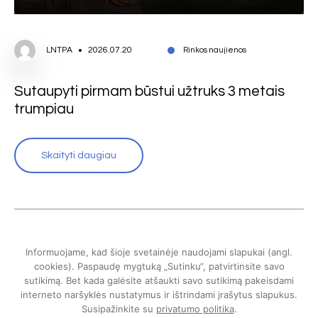
LNTPA
2026.07.20
Rinkos naujienos
Sutaupyti pirmam būstui užtruks 3 metais
trumpiau
Skaityti daugiau
Informuojame, kad šioje svetainėje naudojami slapukai (angl.
cookies). Paspaudę mygtuką „Sutinku“, patvirtinsite savo
sutikimą. Bet kada galėsite atšaukti savo sutikimą pakeisdami
interneto naršyklės nustatymus ir ištrindami įrašytus slapukus.
Susipažinkite su
privatumo politika
.
Lietuvos nekilnojamojo turto plėtros asociacija © 2024