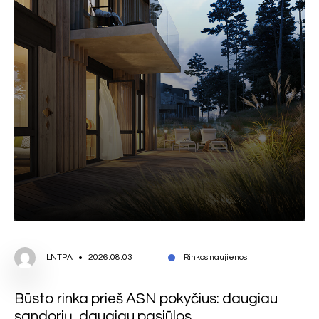
LNTPA
2026.08.03
Rinkos naujienos
Būsto rinka prieš ASN pokyčius: daugiau
sandorių, daugiau pasiūlos