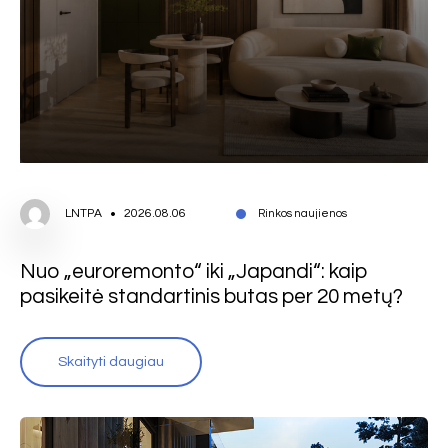
LNTPA
2026.08.06
Rinkos naujienos
Nuo „euroremonto“ iki „Japandi“: kaip
pasikeitė standartinis butas per 20 metų?
Skaityti daugiau