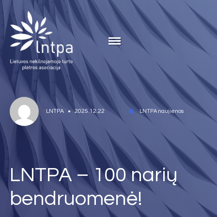
LNTPA
2025.12.22
LNTPA naujienos
LNTPA – 100 narių
bendruomenė!