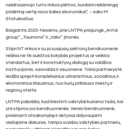
nekilnojamojo turto rinkos plėtros, kurdami reikšmingą
pridėtinę vertę visos šalies ekonomikai“, – sako M.
Statulevičius.
Baigiantis 2025-tiesiems, prie LNTPA prisijungė „Antai
group”, „Taumona” ir „Vaks” įmonės.
Stipri NT rinkos ir su ja susijusių sektorių bendruomenė
reiškia ne tik aukštos kokybės projektus ar veiklos
standartus, bet ir konstruktyvų dialogą su valdžios
institucijomis, savivalda ir visuomene. Tokia partnerystė
leidžia spręsti kompleksinius urbanistinius, socialinius ir
ekonominius klausimus, nuo kurių priklauso miestų ir
regionų ateitis.
LNTPA pabrėžia, kad klestinti valstybė kuriama tada, kai
yra stiprios jos bendruomenės. Verslo bendruomenė,
prisiimanti atsakomybę ir aktyviai dalyvaujanti
viešajame diskurse, tampa svarbiu valstybės partneriu,