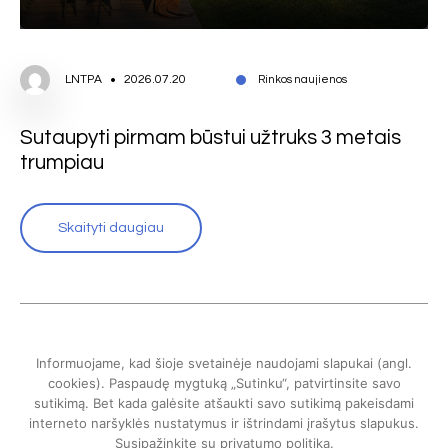
LNTPA
2026.07.20
Rinkos naujienos
Sutaupyti pirmam būstui užtruks 3 metais
trumpiau
Skaityti daugiau
Informuojame, kad šioje svetainėje naudojami slapukai (angl.
cookies). Paspaudę mygtuką „Sutinku“, patvirtinsite savo
sutikimą. Bet kada galėsite atšaukti savo sutikimą pakeisdami
interneto naršyklės nustatymus ir ištrindami įrašytus slapukus.
Susipažinkite su
privatumo politika
.
Lietuvos nekilnojamojo turto plėtros asociacija © 2024