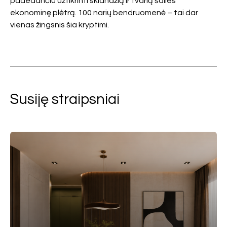
padedančiu užtikrinti sklandžią ir tvarią šalies
ekonominę plėtrą. 100 narių bendruomenė – tai dar
vienas žingsnis šia kryptimi.
Susiję straipsniai