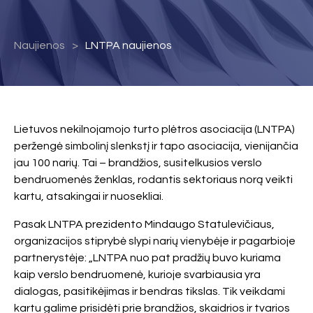
Naujienos
LNTPA naujienos
Lietuvos nekilnojamojo turto plėtros asociacija (LNTPA)
peržengė simbolinį slenkstį ir tapo asociacija, vienijančia
jau 100 narių. Tai – brandžios, susitelkusios verslo
bendruomenės ženklas, rodantis sektoriaus norą veikti
kartu, atsakingai ir nuosekliai.
Pasak LNTPA prezidento Mindaugo Statulevičiaus,
organizacijos stiprybė slypi narių vienybėje ir pagarbioje
partnerystėje: „LNTPA nuo pat pradžių buvo kuriama
kaip verslo bendruomenė, kurioje svarbiausia yra
dialogas, pasitikėjimas ir bendras tikslas. Tik veikdami
kartu galime prisidėti prie brandžios, skaidrios ir tvarios