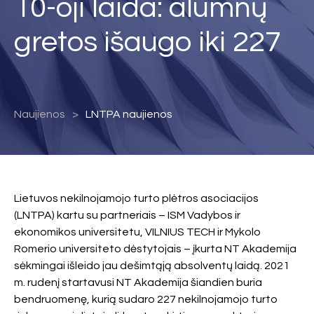
10-oji laida: alumnų
gretos išaugo iki 227
Naujienos
LNTPA naujienos
Lietuvos nekilnojamojo turto plėtros asociacijos
(LNTPA) kartu su partneriais – ISM Vadybos ir
ekonomikos universitetu, VILNIUS TECH ir Mykolo
Romerio universiteto dėstytojais – įkurta NT Akademija
sėkmingai išleido jau dešimtąją absolventų laidą. 2021
m. rudenį startavusi NT Akademija šiandien buria
bendruomenę, kurią sudaro 227 nekilnojamojo turto