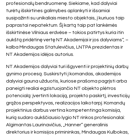
profesionalų bendruomenę. Siekiame, kad dalyviai
turėtų išskirtines galimybes aplankyti ir išsamiai
susipažinti su unikaliais miesto objektais, į kuriuos taip
paprastai nepatektum. Šį kartą taip pat lankėmės
išskirtinėse Vilniaus erdvėse – tokios patirtys kuria itin
aukštą pridėtinę vertę NT Akademijai ir jos dalyviams“, –
kalba Mindaugas Statulevičius, LNTPA prezidentas ir
NT Akademijos idėjos autorius.
NT Akademijos dalyviai turi išgyventi ir projektinių darbų
gynimo procesą. Suskirstyti į komandas, akademijos
dalyviai gauna užduotis,
kuriose prašoma pagrįsti arba
paneigti realiai egzistuojančio NT objekto plėtros
potencialą: įvertinti lokaciją, projekto paskirtį, investicijų
grąžos perspektyvas, realizacijos laikotarpį. Komandų
projektinius darbus ve
rtina kompetentinga komisija,
kurią sudaro aukščiausio lygio NT rinkos prof
esionalai:
Algimantas Laurinavičius, „Hanner“ generalinis
direktorius ir komisijos primininkas, Mindaugas Kulbokas,