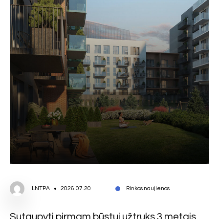
LNTPA
2026.07.20
Rinkos naujienos
Sutaupyti pirmam būstui užtruks 3 metais