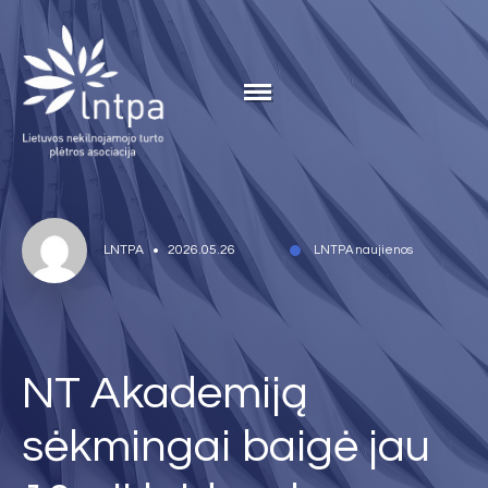
LNTPA
2026.05.26
LNTPA naujienos
NT Akademiją
sėkmingai baigė jau