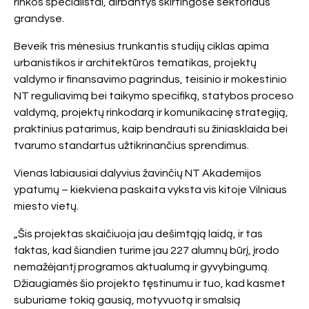
rinkos specialistai, dirbantys skirtingose sektoriaus
grandyse.
Beveik tris mėnesius trunkantis studijų ciklas apima
urbanistikos ir architektūros tematikas, projektų
valdymo ir finansavimo pagrindus, teisinio ir mokestinio
NT reguliavimą bei taikymo specifiką, statybos proces
o
valdymą, projektų rinkodarą ir komunikacinę strategiją,
praktinius patarimus, kaip
bendrauti su žiniasklaida
bei
tvarumo standartus užtikrinančius sprendimus.
Vienas labiausiai dalyvius žavinčių NT Akademijos
ypatumų – kiekviena paskaita vyksta vis kitoje Vilniaus
miesto vietų.
„Šis projektas skaičiuoja jau dešimtąją laidą, ir tas
faktas, kad šiandien turime jau 227 alumnų būrį, įrodo
nemažėjantį programos aktualumą ir gyvybingumą.
Džiaugiamės šio projekto tęstinumu ir tuo, kad kasmet
suburiame tokią gausią, motyvuotą ir smalsią