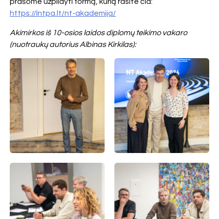
prašome užpildyti formą, kurią rasite čia:
https://lntpa.lt/nt-akademija/
Akimirkos iš 10-osios laidos diplomų teikimo vakaro
(nuotraukų autorius Albinas Kirkilas
):