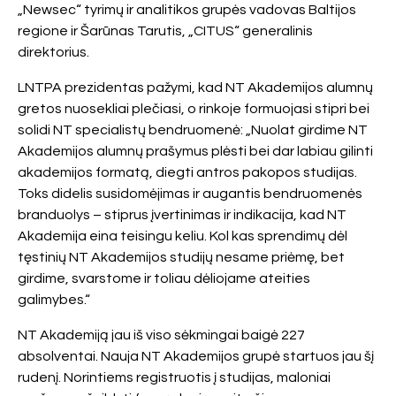
„Newsec“ tyrimų ir analitikos grupės vadovas Baltijos
regione ir Šarūnas Tarutis, „CITUS“ generalinis
direktorius.
LNTPA prezidentas pažymi, kad NT Akademijos alumnų
gretos nuosekliai plečiasi, o rinkoje formuojasi stipri bei
solidi NT specialistų bendruomenė: „Nuolat girdime NT
Akademijos alumnų prašymus plėsti bei dar labiau gilinti
akademijos formatą, diegti antros pakopos studijas.
Toks didelis susidomėjimas ir augantis bendruomenės
branduolys – stiprus įvertinimas ir indikacija, kad NT
Akademija eina teisingu keliu. Kol kas sprendimų dėl
tęstinių NT Akademijos studijų nesame priėmę, bet
girdime, svarstome ir toliau dėliojame ateities
galimybes.“
NT Akademiją jau iš viso sėkmingai baigė 227
absolventai. Nauja NT Akademijos grupė startuos jau šį
rudenį. Norintiems registruotis į studijas, maloniai