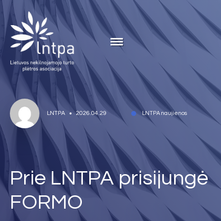
LNTPA
2026.04.29
LNTPA naujienos
Prie LNTPA prisijungė
FORMO