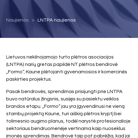
Naujienos
LNTPA naujienos
Lietuvos nekilnojamojo turto plėtros asociacijos
(LNTPA) narių gretas papildė NT plėtros bendrovė
„Formo“, Kaune plėtojanti gyvenamosios ir komercinės
paskirties projektus.
Pasak bendrovės, sprendimas prisijungti prie LNTPA
buvo natūralus žingsnis, susijęs su pasiektu veiklos
brandos etapu. „Formo“ jau yra įgyvendinusi ne vieną
stambų projektą Kaune, turi aiškią plėtros kryptį bei
tolimesnio augimo planus, todėl narystė profesionalioje
sektoriaus bendruomenėje vertinama kaip nuoseklus
įmonės sprendimas. Bendrovė taip pat pabrėžia, kad jai