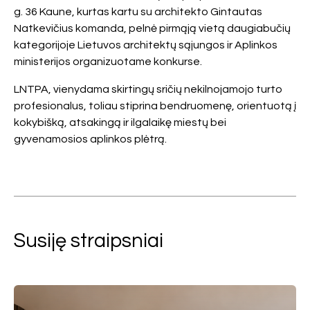
g. 36 Kaune, kurtas kartu su architekto Gintautas
Natkevičius komanda, pelnė pirmąją vietą daugiabučių
kategorijoje Lietuvos architektų sąjungos ir Aplinkos
ministerijos organizuotame konkurse.
LNTPA, vienydama skirtingų sričių nekilnojamojo turto
profesionalus, toliau stiprina bendruomenę, orientuotą į
kokybišką, atsakingą ir ilgalaikę miestų bei
gyvenamosios aplinkos plėtrą.
Susiję straipsniai