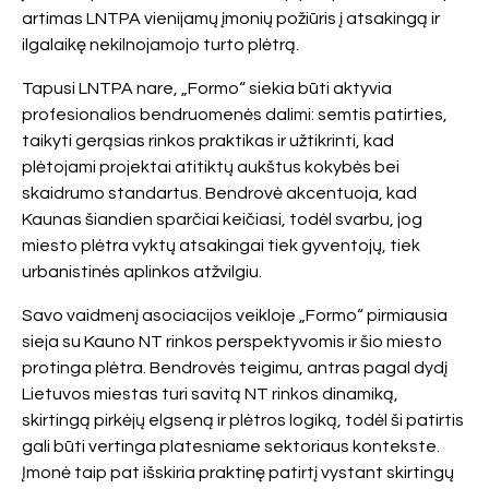
artimas LNTPA vienijamų įmonių požiūris į atsakingą ir
ilgalaikę nekilnojamojo turto plėtrą.
Tapusi LNTPA nare, „Formo“ siekia būti aktyvia
profesionalios bendruomenės dalimi: semtis patirties,
taikyti gerąsias rinkos praktikas ir užtikrinti, kad
plėtojami projektai atitiktų aukštus kokybės bei
skaidrumo standartus. Bendrovė akcentuoja, kad
Kaunas šiandien sparčiai keičiasi, todėl svarbu, jog
miesto plėtra vyktų atsakingai tiek gyventojų, tiek
urbanistinės aplinkos atžvilgiu.
Savo vaidmenį asociacijos veikloje „Formo“ pirmiausia
sieja su Kauno NT rinkos perspektyvomis ir šio miesto
protinga plėtra. Bendrovės teigimu, antras pagal dydį
Lietuvos miestas turi savitą NT rinkos dinamiką,
skirtingą pirkėjų elgseną ir plėtros logiką, todėl ši patirtis
gali būti vertinga platesniame sektoriaus kontekste.
Įmonė taip pat išskiria praktinę patirtį vystant skirtingų