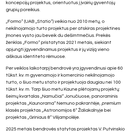
koncepcijų projektus, orientuotus į įvairių gyventojų
grupių poreikius.
„Formo“ (UAB „Statio“) veikia nuo 2010 metų, o
nekilnojamojo turto projektus per atskiras projektines
įmones vysto jau beveik du dešimtmečius. Prekės
ženklas „Formo“ pristatytas 2021 metais, siekiant
apjungti įgyvendinamus projektus ir jų viziją vieno
aiškaus identiteto rėmuose.
Per veiklos laikotarpį bendrovė yra įgyvendinusi apie 60
tūkst. kv. m gyvenamojo ir komercinio nekilnojamojo
turto, o šiuo metu stato ir projektuoja daugiau nei 100
tūkst. kv. m. Tarp šiuo metu Kaune plėtojamų projektų:
šeimų kvartalas „Namučiai“ Jonučiuose, panoraminis
projektas „Kaunorama“ Nemuno pakrantėje,
premium
klasės projektas „Astronomijos 6“ Žaliakalnyje bei
projektas „Griniaus 8“ Vilijampolėje.
2025 metais bendrovės statytas projektas V. Putvinskio