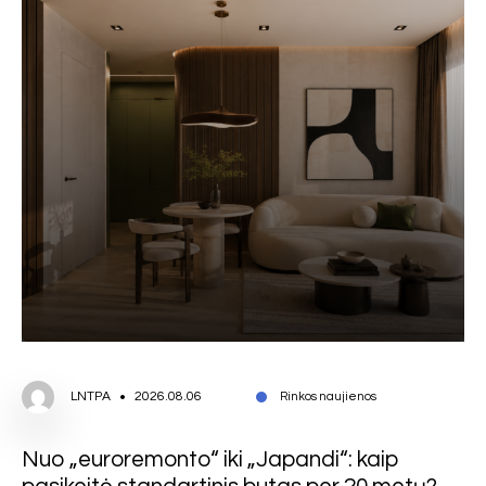
LNTPA
2026.08.06
Rinkos naujienos
Nuo „euroremonto“ iki „Japandi“: kaip