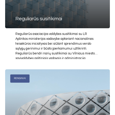
Reguliarūs susitikimai
Reguliarūs asociacijos valdybos susitikimai su LR
Aplinkos ministerijos vadovybe aptariant nacionalinės
teisėkūros iniciatyvas bei siūlant sprendimus verslo
sąlygų gerinimui ir būsto įperkamumui užtikrinti.
Reguliarūs bendri narių susitikimai su Vilniaus miesto
savivaldybės politiniais vadovais ir administracija
aktualiais verslui ir visuomenei miesto plėtros klausimais.
RENGINIAI