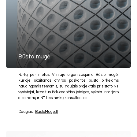
Būsto mugė
Kartą per metus Vilniuje organizuojama Būsto mugė,
kurioje skaitomos atviros paskaitos būsto pirkėjams
naudingomis temomis, su naujais projektais prisistato NT
vystytojai, kreditus išduodančios įstaigos, vyksta interjero
dizainerių ir NT teisininkų konsultacijos.
Daugiau:
BustoMuge.lt