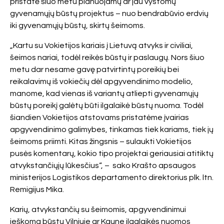
pristatė šiuo metu planuojamų ar jau vystomų
gyvenamųjų būstų projektus – nuo bendrabūvio erdvių
iki gyvenamųjų būstų, skirtų šeimoms.
„Kartu su Vokietijos kariais į Lietuvą atvyks ir civiliai,
šeimos nariai, todėl reikės būstų ir paslaugų. Nors šiuo
metu dar nesame gavę patvirtintų poreikių bei
reikalavimų iš vokiečių dėl apgyvendinimo modelio,
manome, kad vienas iš variantų atliepti gyvenamųjų
būstų poreikį galėtų būti ilgalaikė būstų nuoma. Todėl
šiandien Vokietijos atstovams pristatėme įvairias
apgyvendinimo galimybes, tinkamas tiek kariams, tiek jų
šeimoms priimti. Kitas žingsnis – sulaukti Vokietijos
pusės komentarų, kokio tipo projektai geriausiai atitiktų
atvykstančiųjų lūkesčius“, – sako Krašto apsaugos
ministerijos Logistikos departamento direktorius plk. ltn.
Remigijus Mika.
Karių, atvykstančių su šeimomis, apgyvendinimui
ieškoma būstų Vilniuje ar Kaune ilgalaikės nuomos