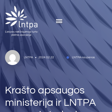
LNTPA
2024.02.22
LNTPA naujienos
Krašto apsaugos
ministerija ir LNTPA