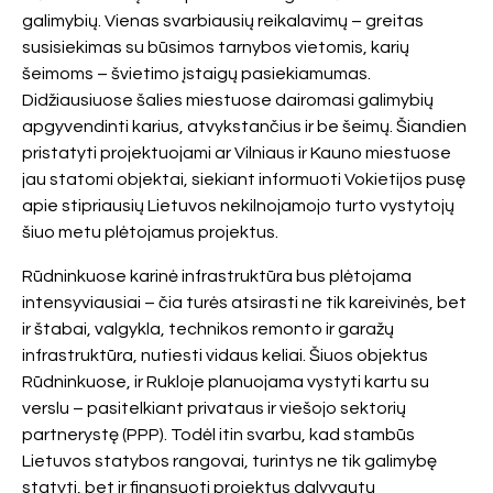
galimybių. Vienas svarbiausių reikalavimų – greitas
susisiekimas su būsimos tarnybos vietomis, karių
šeimoms – švietimo įstaigų pasiekiamumas.
Didžiausiuose šalies miestuose dairomasi galimybių
apgyvendinti karius, atvykstančius ir be šeimų. Šiandien
pristatyti projektuojami ar Vilniaus ir Kauno miestuose
jau statomi objektai, siekiant informuoti Vokietijos pusę
apie stipriausių Lietuvos nekilnojamojo turto vystytojų
šiuo metu plėtojamus projektus.
Rūdninkuose karinė infrastruktūra bus plėtojama
intensyviausiai – čia turės atsirasti ne tik kareivinės, bet
ir štabai, valgykla, technikos remonto ir garažų
infrastruktūra, nutiesti vidaus keliai. Šiuos objektus
Rūdninkuose, ir Rukloje planuojama vystyti kartu su
verslu – pasitelkiant privataus ir viešojo sektorių
partnerystę (PPP). Todėl itin svarbu, kad stambūs
Lietuvos statybos rangovai, turintys ne tik galimybę
statyti, bet ir finansuoti projektus dalyvautų