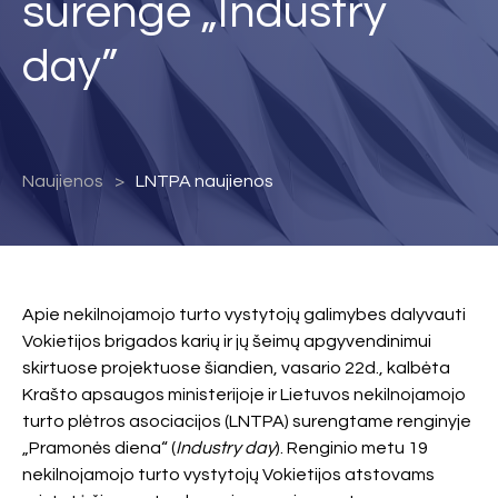
surengė „Industry
day”
Naujienos
LNTPA naujienos
Apie nekilnojamojo turto vystytojų galimybes dalyvauti
Vokietijos brigados karių ir jų šeimų apgyvendinimui
skirtuose projektuose šiandien, vasario 22d., kalbėta
Krašto apsaugos ministerijoje ir Lietuvos nekilnojamojo
turto plėtros asociacijos (LNTPA) surengtame renginyje
„Pramonės diena“ (
Industry day
). Renginio metu 19
nekilnojamojo turto vystytojų Vokietijos atstovams