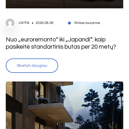
LNTPA
2026.08.06
Rinkos naujienos
Nuo „euroremonto“ iki „Japandi“: kaip
pasikeitė standartinis butas per 20 metų?
Skaityti daugiau