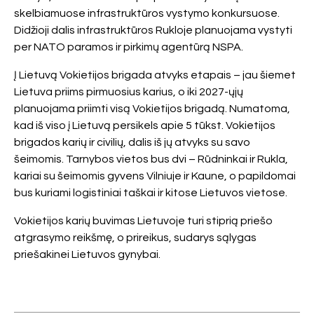
skelbiamuose infrastruktūros vystymo konkursuose.
Didžioji dalis infrastruktūros Rukloje planuojama vystyti
per NATO paramos ir pirkimų agentūrą NSPA.
Į Lietuvą Vokietijos brigada atvyks etapais – jau šiemet
Lietuva priims pirmuosius karius, o iki 2027-ųjų
planuojama priimti visą Vokietijos brigadą. Numatoma,
kad iš viso į Lietuvą persikels apie 5 tūkst. Vokietijos
brigados karių ir civilių, dalis iš jų atvyks su savo
šeimomis. Tarnybos vietos bus dvi – Rūdninkai ir Rukla,
kariai su šeimomis gyvens Vilniuje ir Kaune, o papildomai
bus kuriami logistiniai taškai ir kitose Lietuvos vietose.
Vokietijos karių buvimas Lietuvoje turi stiprią priešo
atgrasymo reikšmę, o prireikus, sudarys sąlygas
priešakinei Lietuvos gynybai.