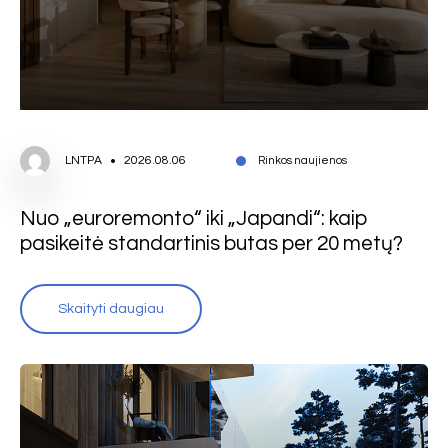
LNTPA
2026.08.06
Rinkos naujienos
Nuo „euroremonto“ iki „Japandi“: kaip
pasikeitė standartinis butas per 20 metų?
Skaityti daugiau