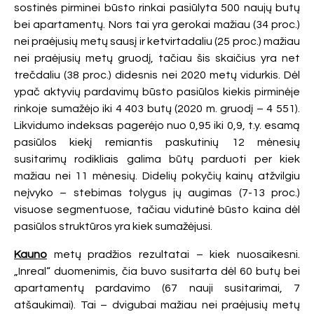
sostinės pirminei būsto rinkai pasiūlyta 500 naujų butų
bei apartamentų. Nors tai yra gerokai mažiau (34 proc.)
nei praėjusių metų sausį ir ketvirtadaliu (25 proc.) mažiau
nei praėjusių metų gruodį, tačiau šis skaičius yra net
trečdaliu (38 proc.) didesnis nei 2020 metų vidurkis. Dėl
ypač aktyvių pardavimų būsto pasiūlos kiekis pirminėje
rinkoje sumažėjo iki 4 403 butų (2020 m. gruodį – 4 551).
Likvidumo indeksas pagerėjo nuo 0,95 iki 0,9, t.y. esamą
pasiūlos kiekį remiantis paskutinių 12 mėnesių
susitarimų rodikliais galima būtų parduoti per kiek
mažiau nei 11 mėnesių. Didelių pokyčių kainų atžvilgiu
neįvyko – stebimas tolygus jų augimas (7-13 proc.)
visuose segmentuose, tačiau vidutinė būsto kaina dėl
pasiūlos struktūros yra kiek sumažėjusi.
Kauno
metų pradžios rezultatai – kiek nuosaikesni.
„Inreal“ duomenimis, čia buvo susitarta dėl 60 butų bei
apartamentų pardavimo (67 nauji susitarimai, 7
atšaukimai). Tai – dvigubai mažiau nei praėjusių metų