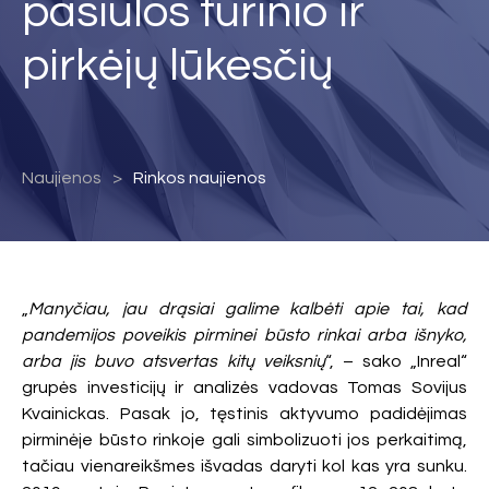
pasiūlos turinio ir
pirkėjų lūkesčių
Naujienos
Rinkos naujienos
„
Manyčiau, jau drąsiai galime kalbėti apie tai, kad
pandemijos poveikis pirminei būsto rinkai arba išnyko,
arba jis buvo atsvertas kitų veiksnių
“, – sako „Inreal“
grupės investicijų ir analizės vadovas Tomas Sovijus
Kvainickas. Pasak jo, tęstinis aktyvumo padidėjimas
pirminėje būsto rinkoje gali simbolizuoti jos perkaitimą,
tačiau vienareikšmes išvadas daryti kol kas yra sunku.