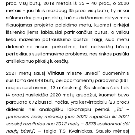
proc. visų butų, 2019 metais iš 35 – 40 proc., o 2020
metais – jau tik iš maždaug 35 proc. visų butų, t.y. rinkai
siūloma daugiau projektų, tačiau didžiausias aktyvumas
fiksuojamas projekto paleidimo metu, kuomet pirkėjai
išsirenka jiems labiausiai patinkančius butus, o vėliau
lieka mažesnio patrauklumo būstai. Taigi, šiuo metu
didesnė ne rinkos perkaitimo, bet nelikvidžių būstų
pertekliaus susiformavimo problema, nes rinkos pasiūla
atsilieka nuo pirkėjų lūkesčių.
2021 metų sausį
Vilniaus
mieste „Inreal“ duomenimis
susitarta dėl 648 butų bei apartamentų pardavimo (661
naujas susitarimas, 13 atšaukimų). Šis skaičius šiek tiek
(4 proc.) nusileidžia 2020 metų gruodžiui, kuomet buvo
parduota 672 būstai, tačiau yra ketvirtadaliu (23 proc.)
didesnis nei analogišku laikotarpiu pernai. „
Tai –
geriausias šešių mėnesių (nuo 2020 rugpjūčio iki 2021
sausio) rezultatas nuo 2012 metų – 3375 susitarimai dėl
naujų būstų
“, – teigia T.S. Kvainickas. Sausio mėnesį