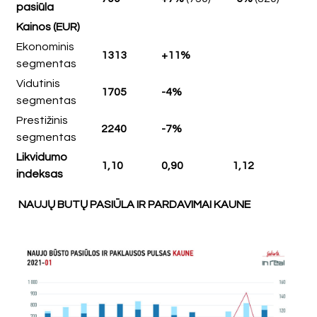
pasiūla
Kainos (EUR)
Ekonominis
1313
+11%
segmentas
Vidutinis
1705
-4%
segmentas
Prestižinis
2240
-7%
segmentas
Likvidumo
1,10
0,90
1,12
indeksas
NAUJŲ BUTŲ PASIŪLA IR PARDAVIMAI KAUNE