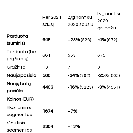
Lyginant su
Per 2021
Lyginant su
2020
sausį
2020 sausiu
gruodžiu
Parduota
648
+23%
(526)
-4%
(672)
(suminis)
Parduota (be
661
553
675
grąžinimų)
Grąžinta
13
7
3
Nauja pasiūla
500
-34%
(762)
-25%
(665)
Naujų butų
4403
-16%
(5223)
-3%
(4551)
pasiūla
Kainos (EUR)
Ekonominis
1674
+7%
segmentas
Vidutinis
2304
+13%
segmentas