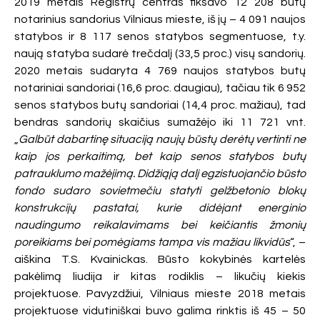
2019 metais Registrų centras fiksavo 12 208 butų
notarinius sandorius Vilniaus mieste, iš jų – 4 091 naujos
statybos ir 8 117 senos statybos segmentuose, t.y.
naują statyba sudarė trečdalį (33,5 proc.) visų sandorių.
2020 metais sudaryta 4 769 naujos statybos butų
notariniai sandoriai (16,6 proc. daugiau), tačiau tik 6 952
senos statybos butų sandoriai (14,4 proc. mažiau), tad
bendras sandorių skaičius sumažėjo iki 11 721 vnt.
„
Galbūt dabartinę situaciją naujų būstų derėtų vertinti ne
kaip jos perkaitimą, bet kaip senos statybos butų
patrauklumo mažėjimą. Didžiąją dalį egzistuojančio būsto
fondo sudaro sovietmečiu statyti gelžbetonio blokų
konstrukcijų pastatai, kurie didėjant energinio
naudingumo reikalavimams bei keičiantis žmonių
poreikiams bei pomėgiams tampa vis mažiau likvidūs
“, –
aiškina T.S. Kvainickas. Būsto kokybinės kartelės
pakėlimą liudija ir kitas rodiklis – likučių kiekis
projektuose. Pavyzdžiui, Vilniaus mieste 2018 metais
projektuose vidutiniškai buvo galima rinktis iš 45 – 50