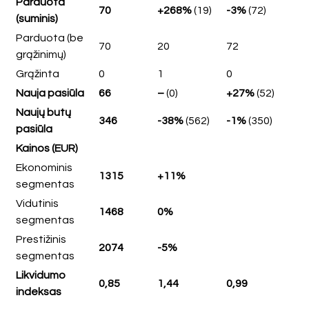
Parduota
70
+268%
(19)
-3%
(72)
(suminis)
Parduota (be
70
20
72
grąžinimų)
Grąžinta
0
1
0
Nauja pasiūla
66
–
(0)
+27%
(52)
Naujų butų
346
-38%
(562)
-1%
(350)
pasiūla
Kainos (EUR)
Ekonominis
1315
+11%
segmentas
Vidutinis
1468
0%
segmentas
Prestižinis
2074
-5%
segmentas
Likvidumo
0,85
1,44
0,99
indeksas