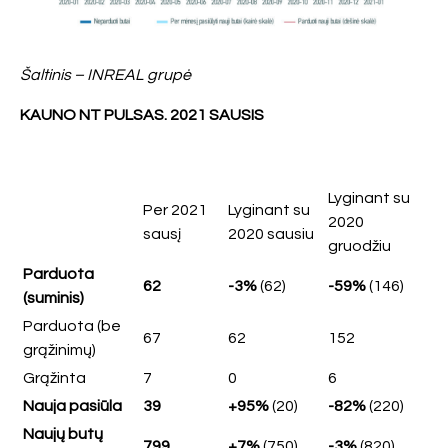
Šaltinis – INREAL grupė
KAUNO NT PULSAS.
2021 SAUSIS
Lyginant su
Per 2021
Lyginant su
2020
sausį
2020 sausiu
gruodžiu
Parduota
62
-3%
(62)
-59%
(146)
(suminis)
Parduota (be
67
62
152
grąžinimų)
Grąžinta
7
0
6
Nauja pasiūla
39
+95%
(20)
-82%
(220)
Naujų butų
799
+7%
(750)
-3%
(820)