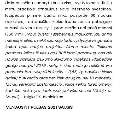
dalis anksčiau sudarytų susitarimų, vystytojams tik šių
metų pradžioje atnaujinus savo interneto svetaines.
Klaipėdos pirminė būsto rinka pasipildė 66 naujais
objektais, tad pasiūlos kiekio likutis sausio pabaigoje
sudarė 346 būstus, t.y. 1 proc. mažiau nei prieš mėnesį
(350 vnt.). „
Nauji būstai į stebėjimus įtraukiami jau antrą
mėnesį iš eilės, o nekilnojamojo turto vystytojai vis garsiau
kalba apie naujus projektus šiame mieste. Tokiems
planams laikas iš tiesų gali būti labai parankus, nes dėl
naujos pasiūlos trūkumo likvidumo indeksas Klaipėdoje
gerėja nuo pat 2019 metų, ir šiuo metu jo reikšmė yra
geriausia tarp visų didmiesčių – 0,85, t.y. pasiūlos kiekis
galėtų būti realizuotas per kiek daugiau nei 10 mėnesių,
tačiau vertinant uostamiesčio rinkos reikia turėti omeny,
kad čia rinka yra jautresnė pokyčiams nei Vilniuje ar
Kaune
“, – teigia T.S. Kvainickas.
VILNIAUS NT PULSAS. 2021 SAUSIS