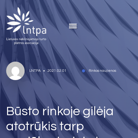
LNTPA
2021.02.01
Rinkos naujienos
Būsto rinkoje gilėja
atotrūkis tarp