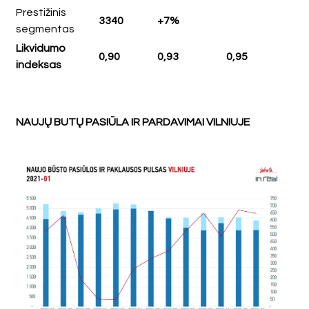
Prestižinis
3340
+7%
segmentas
Likvidumo
0,90
0,93
0,95
indeksas
NAUJŲ BUTŲ PASIŪLA IR PARDAVIMAI VILNIUJE