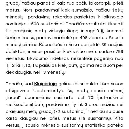
gruodį, tačiau panašiai kaip tuo pačiu laikotarpiu prieš
metus. Nors pardavimai kiek sumažėjo, tačiau šešių
mėnesių pardavimų rekordas pasiektas ir laikinojoje
sostinėje – 508 susitarimai. Panašūs rezultatai fiksuoti
tik praėjusių metų viduryje (liepą ir rugpjūtį), kuomet
šešių mėnesių pardavimai siekė po 498 vienetus. Sausio
mėnesį pirminė Kauno būsto rinka pasipildė 39 naujais
objektais, ir visas pasiūlos kiekis šiuo metu sudaro 799
vienetus. Likvidumo indeksas neženkliai pagerėjo nuo
1,12 iki 1,10, t.y. pasiūlos kiekį būtų galima realizuoti per
kiek daugiau nei 13 mėnesių.
Panašu, kad
Klaipėdoje
galiausiai sulaukta tikro rinkos
atsigavimo. Uostamiestyje šių metų sausio mėnesį
„Inreal“ duomenimis susitarta dėl 70 (nutraukimai
nefiksuojami) butų pardavimo, t.y. tik 3 proc. mažiau nei
praėjusių metų gruodį (72 susitarimai) ir net du su puse
karto daugiau nei prieš metus (19 susitarimų). Kita
vertus, į sausio mėnesio susitarimų statistika pateko