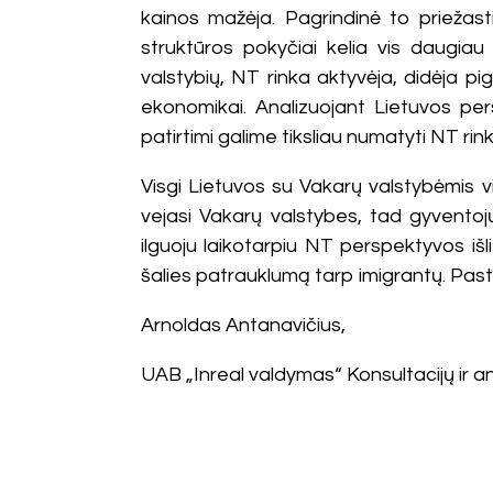
kainos mažėja. Pagrindinė to priežasti
struktūros pokyčiai kelia vis daugiau
valstybių, NT rinka aktyvėja, didėja pi
ekonomikai. Analizuojant Lietuvos per
patirtimi galime tiksliau numatyti NT ri
Visgi Lietuvos su Vakarų valstybėmis vi
vejasi Vakarų valstybes, tad gyventoj
ilguoju laikotarpiu NT perspektyvos išl
šalies patrauklumą tarp imigrantų. Pasta
Arnoldas Antanavičius,
UAB „Inreal valdymas“ Konsultacijų ir