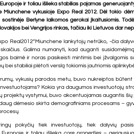
s Europoje ir toliau išlieka stabilias pajamas generuoja
je Miunchene vykusioje Expo Real 2012. Dėl tokio dėme
 sostinėje Berlyne laikomos gerokai įkaitusiomis. Todėl 
 Slovakijos bei Vengrijos rinkas, tačiau iki Lietuvos dar nep
Expo Real2012”Miunchene lankytojų netrūko, -čia dalyva
ų skaičius. Galima numanyti, kad auganti susidomėji
s baimė ir noras pasikeisti mintimis bei įžvalgomis su
 bei stabiliai plėtoti verslą tokiomis jautriomis aplinkyb
orumų, vykusių parodos metu, buvo nukreiptos būtent 
s investuotojams? Kokia yra daugumos investuotojų st
yvių projektų vystymui, buvo akcentuojamas augantis ši
 daug dėmesio skirta demografiniams procesams – gyven
 procesų.
atingų pokyčių tiek investuotojų, tiek dalyvių pa
s Europoje ir toliau išlieka
core properties
– geriausiu