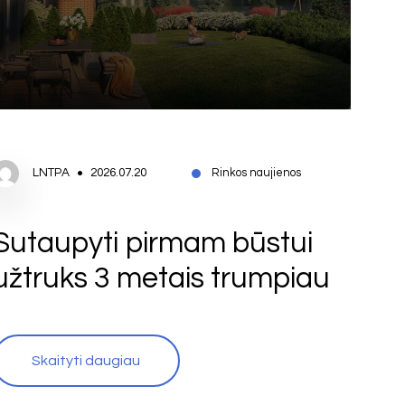
LNTPA
2026.07.20
Rinkos naujienos
Sutaupyti pirmam būstui
užtruks 3 metais trumpiau
Skaityti daugiau