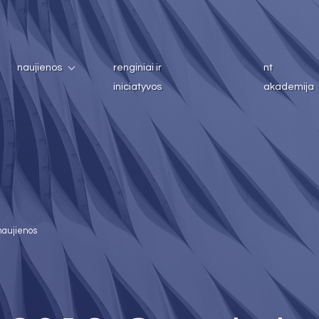
naujienos
renginiai ir
nt
iniciatyvos
akademija
naujienos