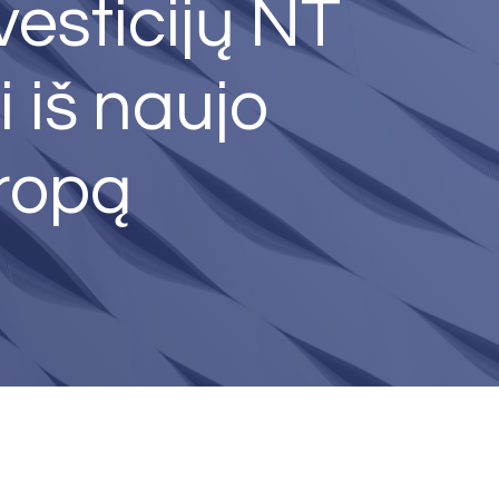
esticijų NT
i iš naujo
uropą