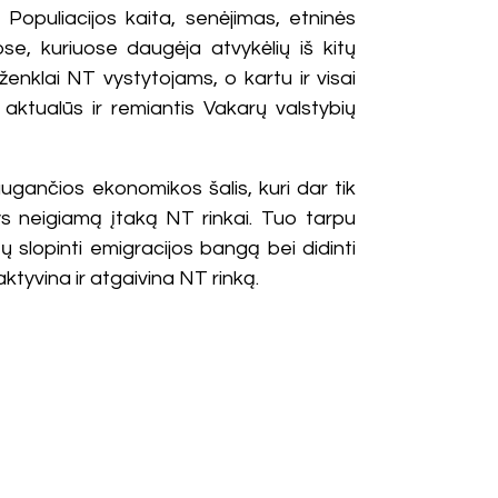
 Populiacijos kaita, senėjimas, etninės
se, kuriuose daugėja atvykėlių iš kitų
ženklai NT vystytojams, o kartu ir visai
aktualūs ir remiantis Vakarų valstybių
augančios ekonomikos šalis, kuri dar tik
ys neigiamą įtaką NT rinkai. Tuo tarpu
ų slopinti emigracijos bangą bei didinti
ktyvina ir atgaivina NT rinką.