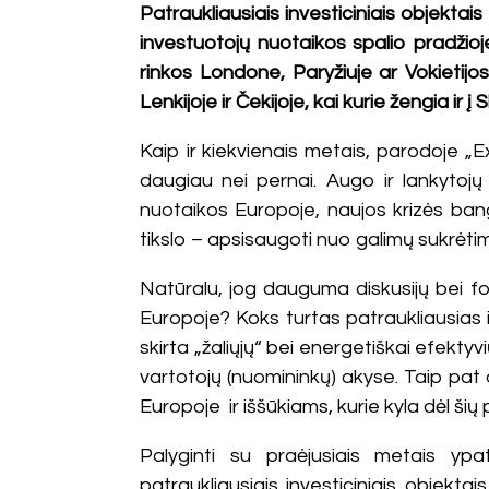
Patraukliausiais investiciniais objektai
investuotojų nuotaikos spalio pradžio
rinkos Londone, Paryžiuje ar Vokietijos
Lenkijoje ir Čekijoje, kai kurie žengia ir į
Kaip ir kiekvienais metais, parodoje „
daugiau nei pernai. Augo ir lankytoj
nuotaikos Europoje, naujos krizės bango
tikslo – apsisaugoti nuo galimų sukrėtimų
Natūralu, jog dauguma diskusijų bei f
Europoje? Koks turtas patraukliausia
skirta „žaliųjų“ bei energetiškai efekt
vartotojų (nuomininkų) akyse. Taip pat
Europoje ir iššūkiams, kurie kyla dėl šių
Palyginti su praėjusiais metais yp
patraukliausiais investiciniais objektai