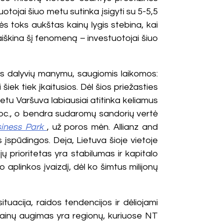
otojai šiuo metu sutinka įsigyti su 5-5,5
ės toks aukštas kainų lygis stebina, kai
aiškina šį fenomeną – investuotojai šiuo
kos dalyvių manymu, saugiomis laikomos:
ek tiek įkaitusios. Dėl šios priežasties
metu Varšuva labiausiai atitinka keliamus
 proc., o bendra sudaromų sandorių vertė
siness Park
, už poros mėn. Allianz and
 įspūdingos. Deja, Lietuva šioje vietoje
ų prioritetas yra stabilumas ir kapitalo
aplinkos įvaizdį, dėl ko šimtus milijonų
acija, raidos tendencijos ir dėliojami
 kainų augimas yra regionų, kuriuose NT