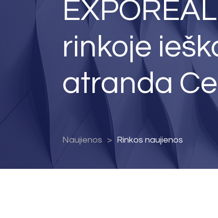
EXPOREAL 2
rinkoje iešk
atranda Cen
Naujienos
Rinkos naujienos