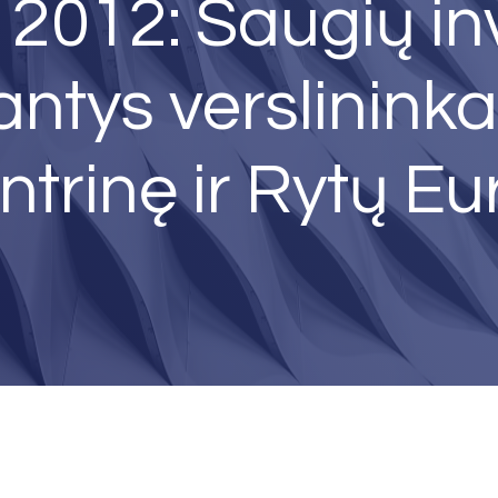
012: Saugių inv
antys verslininka
trinę ir Rytų E