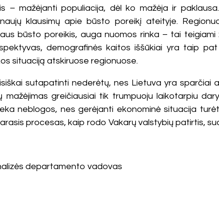
s – mažėjanti populiacija, dėl ko mažėja ir paklausa.
 naujų klausimų apie būsto poreikį ateityje. Regionuo
gaus būsto poreikis, auga nuomos rinka – tai teigiami 
spektyvas, demografinės kaitos iššūkiai yra taip pat 
nkos situaciją atskiruose regionuose.
siškai sutapatinti nederėtų, nes Lietuva yra sparčiai 
ų mažėjimas greičiausiai tik trumpuoju laikotarpiu dar
ieka neblogos, nes gerėjanti ekonominė situacija turėt
rasis procesas, kaip rodo Vakarų valstybių patirtis, sua
 analizės departamento vadovas