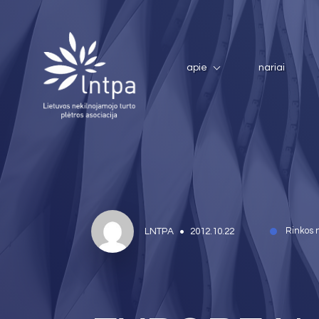
apie
nariai
LNTPA
2012.10.22
Rinkos 