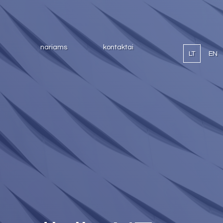
nariams
kontaktai
LT
EN