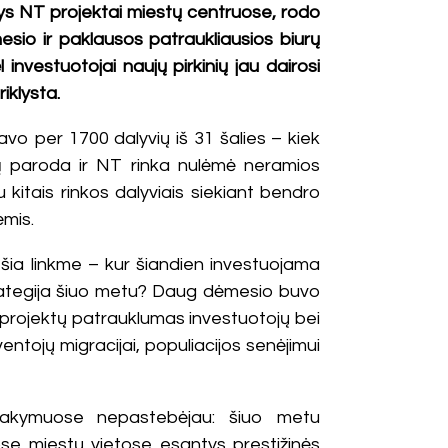
ntys NT projektai miestų centruose, rodo
sio ir paklausos patraukliausios biurų
investuotojai naujų pirkinių jau dairosi
riklysta.
vo per 1700 dalyvių iš 31 šalies – kiek
mą paroda ir NT rinka nulėmė neramios
 kitais rinkos dalyviais siekiant bendro
ėmis.
šia linkme – kur šiandien investuojama
rategija šiuo metu? Daug dėmesio buvo
ų projektų patrauklumas investuotojų bei
tojų migracijai, populiacijos senėjimui
sisakymuose nepastebėjau: šiuo metu
ose miestų vietose esantys prestižinės