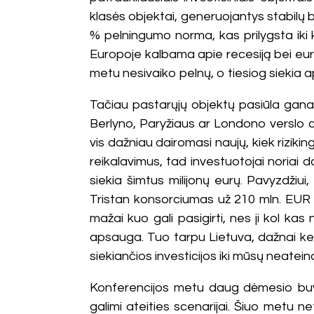
klasės objektai, generuojantys stabilų b
% pelningumo norma, kas prilygsta iki kr
Europoje kalbama apie recesiją bei euro 
metu nesivaiko pelnų, o tiesiog siekia a
Tačiau pastarųjų objektų pasiūla gana 
Berlyno, Paryžiaus ar Londono verslo ce
vis dažniau dairomasi naujų, kiek riziki
reikalavimus, tad investuotojai noriai d
siekia šimtus milijonų eurų. Pavyzdžiui, 
Tristan konsorciumas už 210 mln. EUR 
mažai kuo gali pasigirti, nes ji kol ka
apsauga. Tuo tarpu Lietuva, dažnai keič
siekiančios investicijos iki mūsų neatein
Konferencijos metu daug dėmesio buvo 
galimi ateities scenarijai. Šiuo metu 