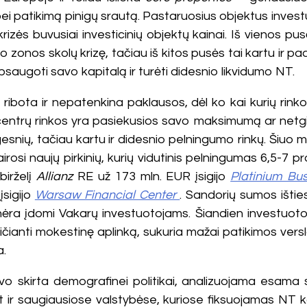
ei patikimą pinigų srautą. Pastaruosius objektus investu
izės buvusiai investicinių objektų kainai. Iš vienos pus
zonos skolų krizę, tačiau iš kitos pusės tai kartu ir pa
psaugoti savo kapitalą ir turėti didesnio likvidumo NT.
ribota ir nepatenkina paklausos, dėl ko kai kurių rin
ntrų rinkos yra pasiekusios savo maksimumą ar netgi ši
ngesnių, tačiau kartu ir didesnio pelningumo rinkų. Šiuo 
airosi naujų pirkinių, kurių vidutinis pelningumas 6,5-7
birželį
Allianz
RE už 173 mln. EUR įsigijo
Platinium Bu
įsigijo
Warsaw Financial Center
. Sandorių sumos išties
s nėra įdomi Vakarų investuotojams. Šiandien investuotoj
ianti mokestinę aplinką, sukuria mažai patikimos verslo 
a.
skirta demografinei politikai, analizuojama esama situ
net ir saugiausiose valstybėse, kuriose fiksuojamas NT