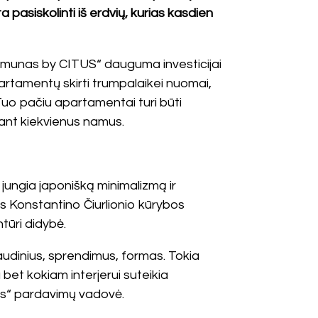
a pasiskolinti iš erdvių, kurias kasdien
munas by CITUS“ dauguma investicijai
partamentų skirti trumpalaikei nuomai,
 Tuo pačiu apartamentai turi būti
inant kiekvienus namus.
jungia japonišką minimalizmą ir
s Konstantino Čiurlionio kūrybos
tūri didybė.
 audinius, sprendimus, formas. Tokia
 bet kokiam interjerui suteikia
itus“ pardavimų vadovė.