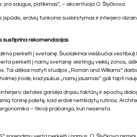
 yra saugus, patikimas“, – akcentuoja O. Šlyčkova.
spūdis, erdvių funkcinis suskirstymas ir interjero dizain
os sustiprina rekomendacijas
ma perkelti į svetainę. Šiuolaikiniai viešbučiai vestibiulį
 verta perkelti į namų svetainę: skirtingų veiklų zonos, ai
tos. Tai aiškiai matyti studijos „Roman and Williams“ dar
kholme) įrodė, kad jaukus „namų jausmas“ gali tapti na
ir interjero detales garsėja drąsiu faktūrų ir epochų dial
amią foninę paletę, kad erdvė netrikdytų rutinos. Archite
 ergonomika – tikroji prabanga, kuri nesensta.
 sprendimų verta perkelti į namus, O. Šlyčkova pirmiausi