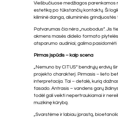
Viešbučiuose medžiagos parenkamos reagu
estetiką po tūkstančių kontaktų. Ši log
kiliminė danga, aliumininės grindjuostės 
Patvarumas čia nėra „nuobodus“. Jis ties
akmens masės didelio formato plytelės; 
atsparumo audiniai; galima pasidomėti a
Pirmas įspūdis – kaip scena
„Nemuno by CITUS“ bendrųjų erdvių širdis
projekto charakterį. Pirmasis – lieto be
interpretacija. Tai – detalė, kurią dažna
fasado. Antrasis – vandens garų židinys: 
todėl gali veikti nepertraukiamai ir nereik
muzikinę kūrybą.
„Svarstėme ir labiau įprastą, bioetanoli