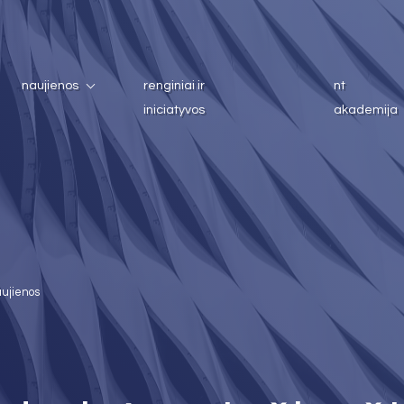
naujienos
renginiai ir
nt
iniciatyvos
akademija
aujienos