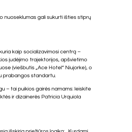
o nuoseklumas gali sukurti išties stiprų
 kuria kaip socializavimosi centrą –
škios judėjimo trajektorijos, apšvietimo
buose (viešbutis „Ace Hotel“ Niujorke), o
uju prabangos standartu.
ogu – tai puikios gairės namams: leiskite
ktės ir dizainerės Patricia Urquiola
a išskiria priežiūros logiką: „Kurdami