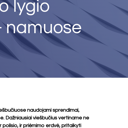
o lygio
 – namuose
viešbučiuose naudojami sprendimai,
uose. Dažniausiai viešbučius vertiname ne
poilsio, ir priėmimo erdvė, pritaikyti