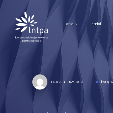
apie
nariai
LNTPA
2025.10.23
Narių n