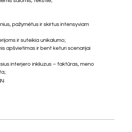
ėmis salomis, tekstile;
nius, pažymėtus ir skirtus intensyviam
ijoms ir suteikia unikalumo;
is apšvietimas ir bent keturi scenarijai
sius interjero inkliuzus – faktūras, meno
ta;
gų.