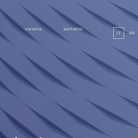
nariams
kontaktai
LT
EN