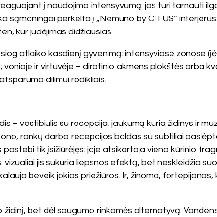
ojant į naudojimo intensyvumą: jos turi tarnauti ilgai, 
ika sąmoningai perkelta į „Nemuno by CITUS“ interjerus: 
ten, kur judėjimas didžiausias.
iog atlaiko kasdienį gyvenimą: intensyviose zonose (įėjim
vonioje ir virtuvėje – dirbtinio akmens plokštės arba kv
tsparumo dilimui rodikliais.
 – vestibiulis su recepcija, jaukumą kuria židinys ir muzi
tono, rankų darbo recepcijos baldas su subtiliai paslėpta
s pastebi tik įsižiūrėjęs: joje atsikartoja vieno kūrinio
vizualiai jis sukuria liepsnos efektą, bet neskleidžia suo
alauja beveik jokios priežiūros. Ir, žinoma, fortepijonas, ku
o židinį, bet dėl saugumo rinkomės alternatyvą. Vandens 