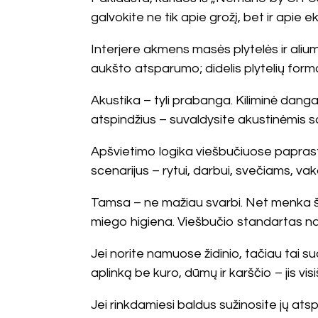
galvokite ne tik apie grožį, bet ir apie e
Interjere akmens masės plytelės ir ali
aukšto atsparumo; didelis plytelių format
Akustika – tyli prabanga. Kiliminė danga a
atspindžius – suvaldysite akustinėmis s
Apšvietimo logika viešbučiuose paprasta
scenarijus – rytui, darbui, svečiams, vaka
Tamsa – ne mažiau svarbi. Net menka š
miego higiena. Viešbučio standartas nam
Jei norite namuose židinio, tačiau tai 
aplinką be kuro, dūmų ir karščio – jis v
Jei rinkdamiesi baldus sužinosite jų ats