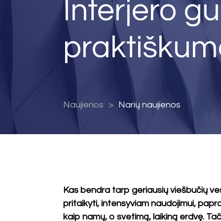
Interjero g
praktiškum
Naujienos
Narių naujienos
Kas bendra tarp geriausių viešbučių ve
pritaikyti, intensyviam naudojimui, papra
kaip namų, o svetimą, laikiną erdvę. Tači