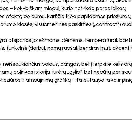
ijos, inžineriniai mazgai, kompensuokite akustiką akustin
os – kokybiškam miegui, kurio netrikdo paros laikas;
es efektą be dūmų, karščio ir be papildomos priežiūros;
arumo klasės, visuomeninės paskirties („contract“) audi
 yra atsparios įbrėžimams, dėmėms, temperatūrai, bakter
s, funkcinis (darbui, namų ruošai, bendravimui), akcentin
, neiššaukiančius baldus, dangas, bet įterpkite kelis drą
namų aplinkos istorija turėtų „gylio“, bet nebūtų perkrau
žiūros ir atnaujinimų grafiką – tai sutaupo laiko ir pini