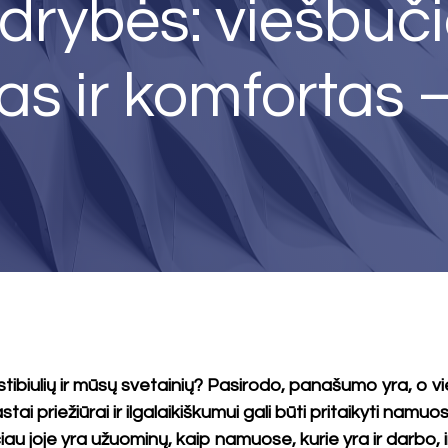
udrybės: viešbuči
as ir komfortas
stibiulių ir mūsų svetainių? Pasirodo, panašumo yra, o 
stai priežiūrai ir ilgalaikiškumui gali būti pritaikyti nam
au joje yra užuominų, kaip namuose, kurie yra ir darbo, ir 