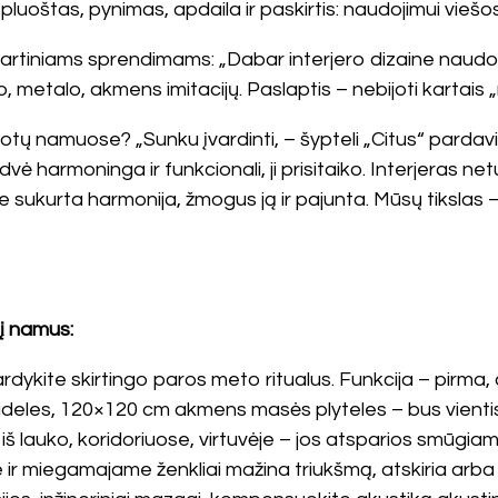
io pluoštas, pynimas, apdaila ir paskirtis: naudojimui vi
artiniams sprendimams: „Dabar interjero dizaine naudo
, metalo, akmens imitacijų. Paslaptis – nebijoti kartais „ne
tų namuose? „Sunku įvardinti, – šypteli „Citus“ parda
dvė harmoninga ir funkcionali, ji prisitaiko. Interjeras netur
 sukurta harmonija, žmogus ją ir pajunta. Mūsų tikslas – 
 į namus:
rdykite skirtingo paros meto ritualus. Funkcija – pirma,
ideles, 120×120 cm akmens masės plyteles – bus vientis
 iš lauko, koridoriuose, virtuvėje – jos atsparios smūgiam
je ir miegamajame ženkliai mažina triukšmą, atskiria arb