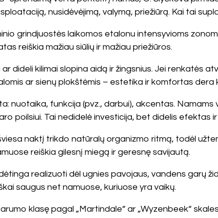
ksploataciją, nusidėvėjimą, valymą, priežiūrą. Kai tai supla
uminio grindjuostės laikomos etalonu intensyvioms zono
as reiškia mažiau siūlių ir mažiau priežiūros.
r dideli kilimai slopina aidą ir žingsnius. Jei renkatės a
alomis ar sienų plokštėmis – estetika ir komfortas dera 
: nuotaika, funkcija (pvz., darbui), akcentas. Namams v
ro poilsiui. Tai nedidelė investicija, bet didelis efektas 
viesa naktį trikdo natūralų organizmo ritmą, todėl užt
uose reiškia gilesnį miegą ir geresnę savijautą.
sudėtinga realizuoti dėl ugnies pavojaus, vandens garų ž
isiškai saugus net namuose, kuriuose yra vaikų.
parumo klasę pagal „Martindale“ ar „Wyzenbeek“ skales, p