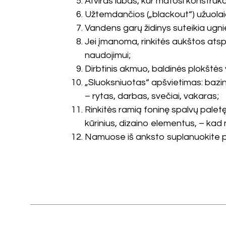
Atviras lubas, kur matosi konstrukc
Užtemdančios („blackout“) užuolaid
Vandens garų židinys suteikia ugni
Jei įmanoma, rinkitės aukštos atsp
naudojimui;
Dirbtinis akmuo, baldinės plokštės
„Sluoksniuotas“ apšvietimas: bazini
– rytas, darbas, svečiai, vakaras;
Rinkitės ramią foninę spalvų paletę
kūrinius, dizaino elementus, – kad 
Namuose iš anksto suplanuokite prie