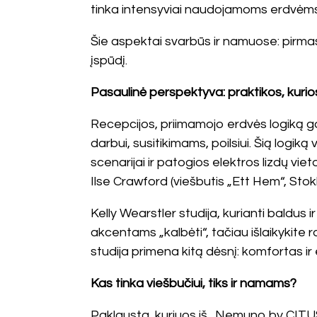
tinka intensyviai naudojamoms erdvėms:
Šie aspektai svarbūs ir namuose: pirmas į
įspūdį.
Pasaulinė perspektyva: praktikos, kuri
Recepcijos, priimamojo erdvės logiką gali
darbui, susitikimams, poilsiui. Šią logiką
scenarijai ir patogios elektros lizdų vie
Ilse Crawford (viešbutis „Ett Hem“, Sto
Kelly Wearstler studija, kurianti baldus 
akcentams „kalbėti“, tačiau išlaikykite r
studija primena kitą dėsnį: komfortas ir
Kas tinka viešbučiui, tiks ir namams?
Paklausta, kuriuos iš „Nemuno by CITUS“