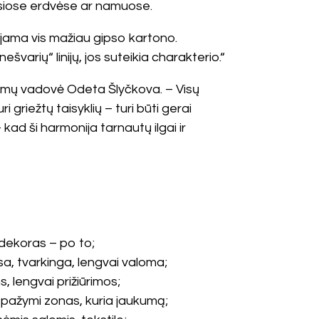
ešosiose erdvėse ar namuose.
jama vis mažiau gipso kartono.
švarių“ linijų, jos suteikia charakterio.“
vimų vadovė Odeta Šlyčkova. – Visų
i griežtų taisyklių – turi būti gerai
kad ši harmonija tarnautų ilgai ir
 dekoras – po to;
a, tvarkinga, lengvai valoma;
s, lengvai prižiūrimos;
a pažymi zonas, kuria jaukumą;