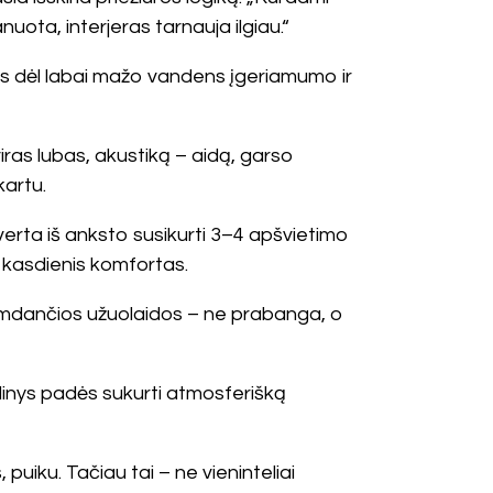
nuota, interjeras tarnauja ilgiau.“
ms dėl labai mažo vandens įgeriamumo ir
tviras lubas, akustiką – aidą, garso
kartu.
erta iš anksto susikurti 3–4 apšvietimo
ir kasdienis komfortas.
emdančios užuolaidos – ne prabanga, o
idinys padės sukurti atmosferišką
uiku. Tačiau tai – ne vieninteliai