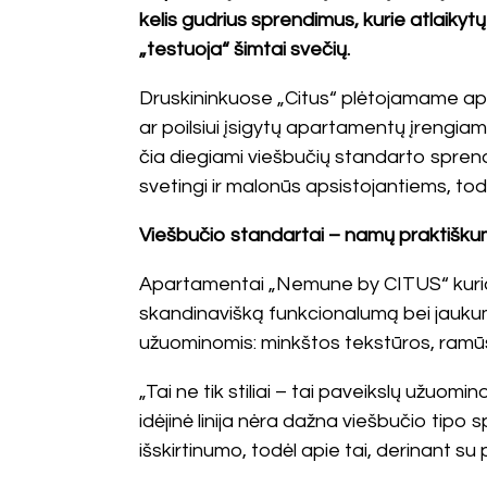
kelis gudrius sprendimus, kurie atlaikytų
„testuoja“ šimtai svečių.
Druskininkuose „Citus“ plėtojamame a
ar poilsiui įsigytų apartamentų įrengiam
čia diegiami viešbučių standarto sprendin
svetingi ir malonūs apsistojantiems, todė
Viešbučio standartai – namų praktiškum
Apartamentai „Nemune by CITUS“ kuriami d
skandinavišką funkcionalumą bei jaukum
užuominomis: minkštos tekstūros, ramūs t
„Tai ne tik stiliai – tai paveikslų užuo
idėjinė linija nėra dažna viešbučio tipo 
išskirtinumo, todėl apie tai, derinant s