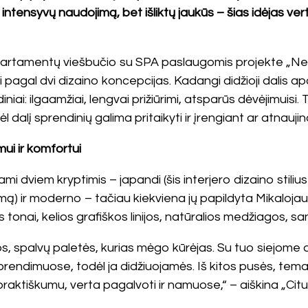
 intensyvų naudojimą, bet išliktų jaukūs – šias idėjas vert
partamentų viešbučio su SPA paslaugomis projekte „Ne
i pagal dvi dizaino koncepcijas. Kadangi didžioji dalis a
iai: ilgaamžiai, lengvai prižiūrimi, atsparūs dėvėjimuisi.
l dalį sprendinių galima pritaikyti ir įrengiant ar atnauj
ui ir komfortui
viem kryptimis – japandi (šis interjero dizaino stilius 
ą) ir moderno – tačiau kiekviena jų papildyta Mikalojau
onai, kelios grafiškos linijos, natūralios medžiagos, san
minos, spalvų paletės, kurias mėgo kūrėjas. Su tuo siejome
sprendimuose, todėl ja didžiuojamės. Iš kitos pusės, tema
u praktiškumu, verta pagalvoti ir namuose,“ – aiškina „C