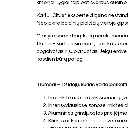
kriterijai. Lygiai taip pat svarbūs audin
Kartu „Citus“ ekspertė drąsina nestand
Nebijokite baldinių plokščių vietoje gipso
O ar yra sprendimų, kurių nerekomenduo
tikslas – kurti jaukią namų aplinką. Jei er
apgalvotas ir suplanuotas. Jeigu erdvėje
kasdien būtų patogi“.
Trumpai – 12 idėjų, kurias verta perkelti
Pradėkite nuo erdvės scenarijų: įva
Intensyviausiose zonose rinkitės d
Aliumininės grindjuostės prie įėjimo
Kilimas ar kiliminė danga svetainė