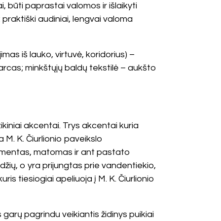
būti paprastai valomos ir išlaikyti
praktiški audiniai, lengvai valoma
as iš lauko, virtuvė, koridorius) –
arcas; minkštųjų baldų tekstilė – aukšto
kiniai akcentai. Trys akcentai kuria
 M. K. Čiurlionio paveikslo
 fragmentas, matomas ir ant pastato
džių, o yra prijungtas prie vandentiekio,
ris tiesiogiai apeliuoja į M. K. Čiurlionio
garų pagrindu veikiantis židinys puikiai