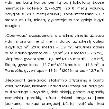
vidutinės butų kainos per tą patį laikotarpį šiuose
miestuose ūgtelėjo 2,7–5,2% (2016 metų vidurkis,
palyginti su 2015 metų vidurkiu). Todėl statistiškai 2017
metais visų šių miestų gyventojai būsto galėjo įsigyti
daugiau.
„Ober-Haus“ skaičiavimais, statistinis vilnietis už savo
vidutinį grynąjį (neto) metinį darbo užmokestį galėjo
2
2
įsigyti 6,2 m
(2016 metais – 5,9 m
) vidutinės klasės
2
2
bute, Kauno gyventojas – 7,9 m
(2016 metais – 7,6 m
),
2
2
Klaipėdos gyventojas – 8,0 m
(2016 metais – 7,8 m
),
2
2
Šiaulių gyventojas – 11,7 m
(2016 metais – 11,3 m
), o
2
2
Panevėžio gyventojas – 13,3 m
(2016 metais – 12,7 m
).
„Nepaisant gerėjančio statistinio atlyginimų ir būsto
kainų santykio, kiekvienu individualiu atveju situacija gali
būti skirtinga. Pavyzdžiui, dalis pirkėjų, genami augančių
asmeninių poreikių, užuot rinkęsi lengviau jiems
įperkamą, renkasi brangesnį būstą. Natūralu, kad