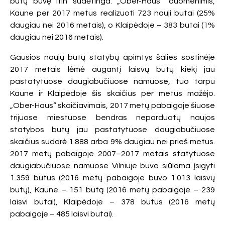
būtų buvę itin sudėtinga. „Ober-Haus“ duomenimis,
Kaune per 2017 metus realizuoti 723 nauji butai (25%
daugiau nei 2016 metais), o Klaipėdoje – 383 butai (1%
daugiau nei 2016 metais).
Gausios naujų butų statybų apimtys šalies sostinėje
2017 metais lėmė augantį laisvų butų kiekį jau
pastatytuose daugiabučiuose namuose, tuo tarpu
Kaune ir Klaipėdoje šis skaičius per metus mažėjo.
„Ober-Haus“ skaičiavimais, 2017 metų pabaigoje šiuose
trijuose miestuose bendras neparduotų naujos
statybos butų jau pastatytuose daugiabučiuose
skaičius sudarė 1.888 arba 9% daugiau nei prieš metus.
2017 metų pabaigoje 2007–2017 metais statytuose
daugiabučiuose namuose Vilniuje buvo siūloma įsigyti
1.359 butus (2016 metų pabaigoje buvo 1.013 laisvų
butų), Kaune – 151 butą (2016 metų pabaigoje – 239
laisvi butai), Klaipėdoje – 378 butus (2016 metų
pabaigoje – 485 laisvi butai).