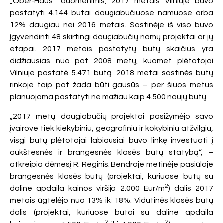
„Ober-Haus“ duomenimis, 2017 metais Vilniuje buvo
pastatyti 4.144 butai daugiabučiuose namuose arba
12% daugiau nei 2016 metais. Sostinėje iš viso buvo
įgyvendinti 48 skirtingi daugiabučių namų projektai ar jų
etapai. 2017 metais pastatytų butų skaičius yra
didžiausias nuo pat 2008 metų, kuomet plėtotojai
Vilniuje pastatė 5.471 butą. 2018 metai sostinės butų
rinkoje taip pat žada būti gausūs – per šiuos metus
planuojama pastatyti ne mažiau kaip 4.500 naujų butų.
„2017 metų daugiabučių projektai pasižymėjo savo
įvairove tiek kiekybiniu, geografiniu ir kokybiniu atžvilgiu,
visgi butų plėtotojai labiausiai buvo linkę investuoti į
aukštesnės ir brangesnės klasės butų statybą“, –
atkreipia dėmesį R. Reginis. Bendroje metinėje pasiūloje
brangesnės klasės butų (projektai, kuriuose butų su
2
daline apdaila kainos viršija 2.000 Eur/m
) dalis 2017
metais ūgtelėjo nuo 13% iki 18%. Vidutinės klasės butų
dalis (projektai, kuriuose butai su daline apdaila
2
2