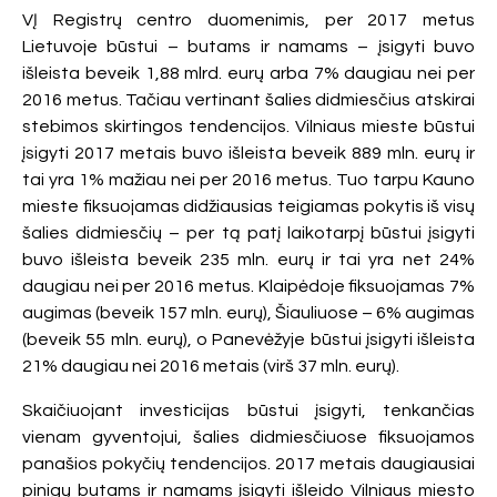
VĮ Registrų centro duomenimis, per 2017 metus
Lietuvoje būstui – butams ir namams – įsigyti buvo
išleista beveik 1,88 mlrd. eurų arba 7% daugiau nei per
2016 metus. Tačiau vertinant šalies didmiesčius atskirai
stebimos skirtingos tendencijos. Vilniaus mieste būstui
įsigyti 2017 metais buvo išleista beveik 889 mln. eurų ir
tai yra 1% mažiau nei per 2016 metus. Tuo tarpu Kauno
mieste fiksuojamas didžiausias teigiamas pokytis iš visų
šalies didmiesčių – per tą patį laikotarpį būstui įsigyti
buvo išleista beveik 235 mln. eurų ir tai yra net 24%
daugiau nei per 2016 metus. Klaipėdoje fiksuojamas 7%
augimas (beveik 157 mln. eurų), Šiauliuose – 6% augimas
(beveik 55 mln. eurų), o Panevėžyje būstui įsigyti išleista
21% daugiau nei 2016 metais (virš 37 mln. eurų).
Skaičiuojant investicijas būstui įsigyti, tenkančias
vienam gyventojui, šalies didmiesčiuose fiksuojamos
panašios pokyčių tendencijos. 2017 metais daugiausiai
pinigų butams ir namams įsigyti išleido Vilniaus miesto