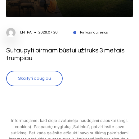
LNTPA
2026.07.20
Rinkos naujienos
Sutaupyti pirmam būstui užtruks 3 metais
trumpiau
Skaityti daugiau
Informuojame, kad šioje svetainėje naudojami slapukai (angl.
cookies). Paspaudę mygtuką „Sutinku“, patvirtinsite savo
sutikimą. Bet kada galėsite atšaukti savo sutikimą pakeisdami