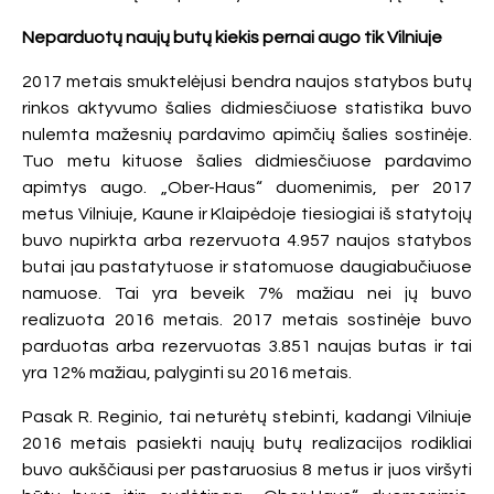
Neparduotų naujų butų kiekis pernai augo tik Vilniuje
2017 metais smuktelėjusi bendra naujos statybos butų
rinkos aktyvumo šalies didmiesčiuose statistika buvo
nulemta mažesnių pardavimo apimčių šalies sostinėje.
Tuo metu kituose šalies didmiesčiuose pardavimo
apimtys augo. „Ober-Haus“ duomenimis, per 2017
metus Vilniuje, Kaune ir Klaipėdoje tiesiogiai iš statytojų
buvo nupirkta arba rezervuota 4.957 naujos statybos
butai jau pastatytuose ir statomuose daugiabučiuose
namuose. Tai yra beveik 7% mažiau nei jų buvo
realizuota 2016 metais. 2017 metais sostinėje buvo
parduotas arba rezervuotas 3.851 naujas butas ir tai
yra 12% mažiau, palyginti su 2016 metais.
Pasak R. Reginio, tai neturėtų stebinti, kadangi Vilniuje
2016 metais pasiekti naujų butų realizacijos rodikliai
buvo aukščiausi per pastaruosius 8 metus ir juos viršyti