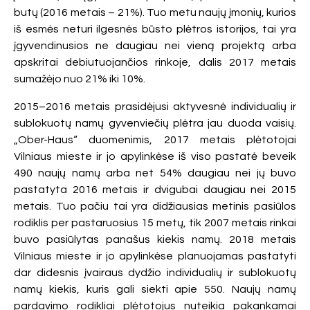
butų (2016 metais – 21%). Tuo metu naujų įmonių, kurios
iš esmės neturi ilgesnės būsto plėtros istorijos, tai yra
įgyvendinusios ne daugiau nei vieną projektą arba
apskritai debiutuojančios rinkoje, dalis 2017 metais
sumažėjo nuo 21% iki 10%.
2015–2016 metais prasidėjusi aktyvesnė individualių ir
sublokuotų namų gyvenviečių plėtra jau duoda vaisių.
„Ober-Haus“ duomenimis, 2017 metais plėtotojai
Vilniaus mieste ir jo apylinkėse iš viso pastatė beveik
490 naujų namų arba net 54% daugiau nei jų buvo
pastatyta 2016 metais ir dvigubai daugiau nei 2015
metais. Tuo pačiu tai yra didžiausias metinis pasiūlos
rodiklis per pastaruosius 15 metų, tik 2007 metais rinkai
buvo pasiūlytas panašus kiekis namų. 2018 metais
Vilniaus mieste ir jo apylinkėse planuojamas pastatyti
dar didesnis įvairaus dydžio individualių ir sublokuotų
namų kiekis, kuris gali siekti apie 550. Naujų namų
pardavimo rodikliai plėtotojus nuteikia pakankamai