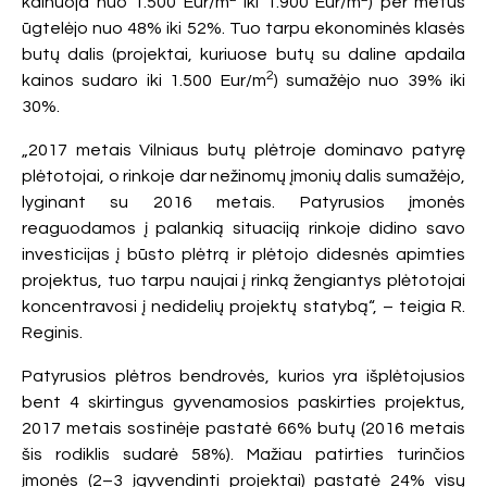
kainuoja nuo 1.500 Eur/m
iki 1.900 Eur/m
) per metus
ūgtelėjo nuo 48% iki 52%. Tuo tarpu ekonominės klasės
butų dalis (projektai, kuriuose butų su daline apdaila
2
kainos sudaro iki 1.500 Eur/m
) sumažėjo nuo 39% iki
30%.
„2017 metais Vilniaus butų plėtroje dominavo patyrę
plėtotojai, o rinkoje dar nežinomų įmonių dalis sumažėjo,
lyginant su 2016 metais. Patyrusios įmonės
reaguodamos į palankią situaciją rinkoje didino savo
investicijas į būsto plėtrą ir plėtojo didesnės apimties
projektus, tuo tarpu naujai į rinką žengiantys plėtotojai
koncentravosi į nedidelių projektų statybą“, – teigia R.
Reginis.
Patyrusios plėtros bendrovės, kurios yra išplėtojusios
bent 4 skirtingus gyvenamosios paskirties projektus,
2017 metais sostinėje pastatė 66% butų (2016 metais
šis rodiklis sudarė 58%). Mažiau patirties turinčios
įmonės (2–3 įgyvendinti projektai) pastatė 24% visų