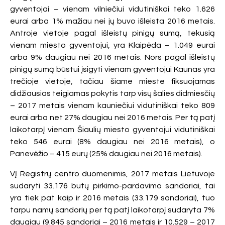
gyventojai – vienam vilniečiui vidutiniškai teko 1.626
eurai arba 1% mažiau nei jų buvo išleista 2016 metais.
Antroje vietoje pagal išleistų pinigų sumą, tekusią
vienam miesto gyventojui, yra Klaipėda – 1.049 eurai
arba 9% daugiau nei 2016 metais. Nors pagal išleistų
pinigų sumą būstui įsigyti vienam gyventojui Kaunas yra
trečioje vietoje, tačiau šiame mieste fiksuojamas
didžiausias teigiamas pokytis tarp visų šalies didmiesčių
– 2017 metais vienam kauniečiui vidutiniškai teko 809
eurai arba net 27% daugiau nei 2016 metais. Per tą patį
laikotarpį vienam Šiaulių miesto gyventojui vidutiniškai
teko 546 eurai (8% daugiau nei 2016 metais), o
Panevėžio – 415 eurų (25% daugiau nei 2016 metais).
VĮ Registrų centro duomenimis, 2017 metais Lietuvoje
sudaryti 33.176 butų pirkimo-pardavimo sandoriai, tai
yra tiek pat kaip ir 2016 metais (33.179 sandoriai), tuo
tarpu namų sandorių per tą patį laikotarpį sudaryta 7%
daugiau (9.845 sandoriai – 2016 metais ir 10.529 – 2017