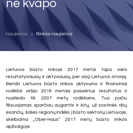
nė kvapo
Naujienos
Rinkos naujienos
Lietuvos būsto rinkoje 2017 metai tapo vieni
rezultatyviausių ir aktyviausių per visą Lietuvos istoriją.
Bendri Lietuvos būsto rinkos aktyvumo ir finansiniai
rodikliai viršijo 2016 metais pasiektus rezultatus ir
nusileido tik 2007 metų rodikliams. Tuo pačiu
fiksuojamas sparčiau augantis ir kitų, už sostinės ribų
esančių, šalies regionų indėlis į būsto sektorių Lietuvoje,
skelbiama „Ober-Haus“ 2017 metų būsto rinkos
apžvalgoje.