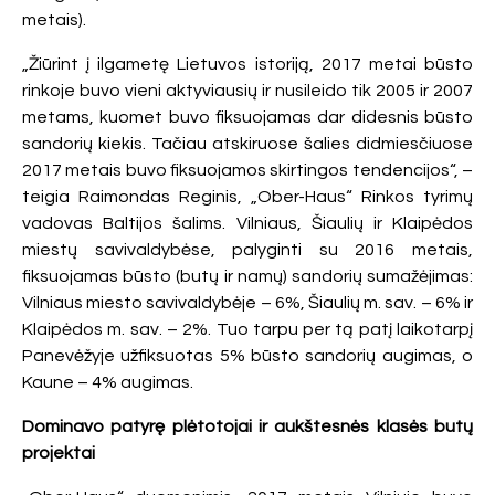
metais).
„Žiūrint į ilgametę Lietuvos istoriją, 2017 metai būsto
rinkoje buvo vieni aktyviausių ir nusileido tik 2005 ir 2007
metams, kuomet buvo fiksuojamas dar didesnis būsto
sandorių kiekis. Tačiau atskiruose šalies didmiesčiuose
2017 metais buvo fiksuojamos skirtingos tendencijos“, –
teigia Raimondas Reginis, „Ober-Haus“ Rinkos tyrimų
vadovas Baltijos šalims. Vilniaus, Šiaulių ir Klaipėdos
miestų savivaldybėse, palyginti su 2016 metais,
fiksuojamas būsto (butų ir namų) sandorių sumažėjimas:
Vilniaus miesto savivaldybėje – 6%, Šiaulių m. sav. – 6% ir
Klaipėdos m. sav. – 2%. Tuo tarpu per tą patį laikotarpį
Panevėžyje užfiksuotas 5% būsto sandorių augimas, o
Kaune – 4% augimas.
Dominavo patyrę plėtotojai ir aukštesnės klasės butų
projektai