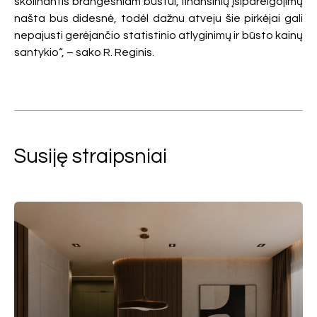
skolinantis brangesniam būstui, finansinių įsipareigojimų
našta bus didesnė, todėl dažnu atveju šie pirkėjai gali
nepajusti gerėjančio statistinio atlyginimų ir būsto kainų
santykio“, – sako R. Reginis.
Susiję straipsniai