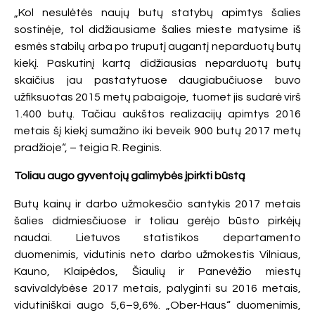
„Kol nesulėtės naujų butų statybų apimtys šalies
sostinėje, tol didžiausiame šalies mieste matysime iš
esmės stabilų arba po truputį augantį neparduotų butų
kiekį. Paskutinį kartą didžiausias neparduotų butų
skaičius jau pastatytuose daugiabučiuose buvo
užfiksuotas 2015 metų pabaigoje, tuomet jis sudarė virš
1.400 butų. Tačiau aukštos realizacijų apimtys 2016
metais šį kiekį sumažino iki beveik 900 butų 2017 metų
pradžioje“, – teigia R. Reginis.
Toliau augo gyventojų galimybės įpirkti būstą
Butų kainų ir darbo užmokesčio santykis 2017 metais
šalies didmiesčiuose ir toliau gerėjo būsto pirkėjų
naudai. Lietuvos statistikos departamento
duomenimis, vidutinis neto darbo užmokestis Vilniaus,
Kauno, Klaipėdos, Šiaulių ir Panevėžio miestų
savivaldybėse 2017 metais, palyginti su 2016 metais,
vidutiniškai augo 5,6–9,6%. „Ober-Haus“ duomenimis,