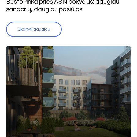
Būsto rinka prieš ASN pokyčius: daugiau
sandorių, daugiau pasiūlos
Skaityti daugiau