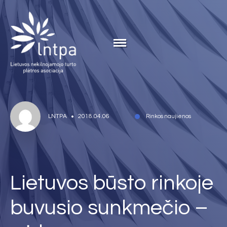
LNTPA
2018.04.06
Rinkos naujienos
Lietuvos būsto rinkoje
buvusio sunkmečio –