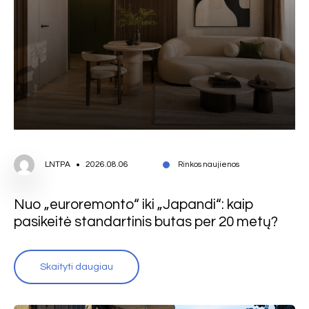
LNTPA
2026.08.06
Rinkos naujienos
Nuo „euroremonto“ iki „Japandi“: kaip
pasikeitė standartinis butas per 20 metų?
Skaityti daugiau