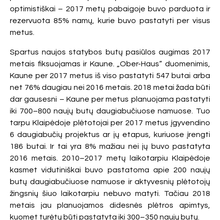
optimistiškai – 2017 metų pabaigoje buvo parduota ir
rezervuota 85% namų, kurie buvo pastatyti per visus
metus.
Spartus naujos statybos butų pasiūlos augimas 2017
metais fiksuojamas ir Kaune. „Ober-Haus“ duomenimis,
Kaune per 2017 metus iš viso pastatyti 547 butai arba
net 76% daugiau nei 2016 metais. 2018 metai žada būti
dar gausesni – Kaune per metus planuojama pastatyti
iki 700–800 naujų butų daugiabučiuose namuose. Tuo
tarpu Klaipėdoje plėtotojai per 2017 metus įgyvendino
6 daugiabučių projektus ar jų etapus, kuriuose įrengti
186 butai. Ir tai yra 8% mažiau nei jų buvo pastatyta
2016 metais. 2010–2017 metų laikotarpiu Klaipėdoje
kasmet vidutiniškai buvo pastatoma apie 200 naujų
butų daugiabučiuose namuose ir aktyvesnių plėtotojų
žingsnių šiuo laikotarpiu nebuvo matyti. Tačiau 2018
metais jau planuojamos didesnės plėtros apimtys,
kuomet turėtų būti pastatyta iki 300–350 naujų butų.