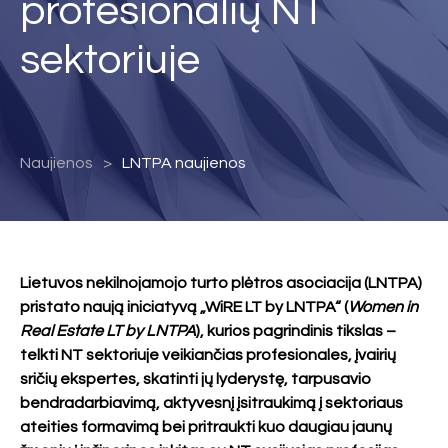
profesionalių NT
sektoriuje
Naujienos
LNTPA naujienos
Lietuvos nekilnojamojo turto plėtros asociacija (LNTPA)
pristato naują iniciatyvą „WiRE LT by LNTPA“ (
Women in
Real Estate LT by LNTPA
), kurios pagrindinis tikslas –
telkti NT sektoriuje veikiančias profesionales, įvairių
sričių ekspertes, skatinti jų lyderystę, tarpusavio
bendradarbiavimą, aktyvesnį įsitraukimą į sektoriaus
ateities formavimą bei pritraukti kuo daugiau jaunų