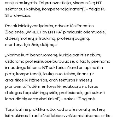
susijusias kryptis. Tai yra investicija į visapusišką NT
sektoriaus kokybę, kompetenciją ir ateitį“, – teigia M.
Statulevičius.
Pasak iniciatyvos lyderės, advokatės Ernestos
Žiogienės, „WiRE LT by LNTPA“ pirmiausia orientuosis į
didesnį moterų įsitraukimą, profesinį augimą,
mentorystę ir žinių dalijimąsi.
„Norime kurti bendruomenę, kurioje patirtis nebūtų
uždaroma profesiniuose burbuluose, o taptų prieinama
ir naudinga kitiems. NT sektorius šiandien apima itin
platų kompetencijų lauką: nuo teisės, finansų ir
analitikos iki inžinerijos, architektūros ir miestų
planavimo. Todėl mentorystė, edukacija ir atviras
dialogas tarp skirtingų sričių profesionalų gali sukurti
labai didelę vertę visai rinkai“, – sako E. Žiogienė.
Tarptautinė praktika rodo, kad profesionalių moterų
įsitraukimas į tradiciškai labiau vyriškomis laikomas sritis,