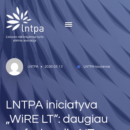
LNTPA
2026.05.13
LNTPA naujienos
LNTPA iniciatyva
„WiRE LT“: daugiau