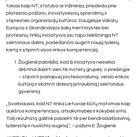
tokias kaip NT, statyba ar inžinerija, prisideda prie
platesnio požiūrio, inovatyvesnių sprendimų ir
stipresnės organizacijų kultūros. Daugelyje Vakarų
Europos ir Skandinavijos šalių mentorystės bei
profesinių tinklų iniciatyvos jau tapo reikšminga NT
sektoriaus dalimi, padedančia auginti naują lyderių
kartą ir stiprinti visos rinkos kompetenciją.
Žiogienė pabrėžia, kad ši iniciatyva nesiekia
dirbtinai išskirti vien tik moterų grupės, o priešingai
– stiprinti įvairiapusį profesionalumą, verslo etikos
kultūrą ir skatinti didesnį įsitraukimą į sektoriaus
gyvenimą.
„Svarbiausia, kad NT rinka Lietuvoje būtų matomas kaip
aukštos kompetencijos, atsakomybės ir kokybės sritis.
Tokį rezultatą galime pasiekti tik per bendradarbiavimą,
lyderystę ir nuolatinį augimą“, – pažymi E. Žiogienė.