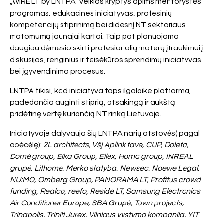
„WiRE LT by LNTPA“ veiklos kryptys apims mentorystės
programas, edukacines iniciatyvas, profesinių
kompetencijų stiprinimą bei didesnį NT sektoriaus
matomumą jaunajai kartai. Taip pat planuojama
daugiau dėmesio skirti profesionalių moterų įtraukimui į
diskusijas, renginius ir teisėkūros sprendimų iniciatyvas
bei įgyvendinimo procesus.
LNTPA tikisi, kad iniciatyva taps ilgalaike platforma,
padedančia auginti stiprią, atsakingą ir aukštą
pridėtinę vertę kuriančią NT rinką Lietuvoje.
Iniciatyvoje dalyvauja šių LNTPA narių atstovės( pagal
abėcėlę):
2L architects, VšĮ Aplink tave, CUP, Doleta,
Domė group, Eika Group, Ellex, Homa group, INREAL
grupė, Lithome, Merko statyba, Newsec, Noewe Legal,
NU:MO, Omberg Group, PANORAMA LT, Profitus crowd
funding, Realco, reefo, Reside LT, Samsung Electronics
Air Conditioner Europe, SBA Grupė, Town projects,
Trinapolis, Triniti Jurex, Vilniaus vystymo kompanija, YIT