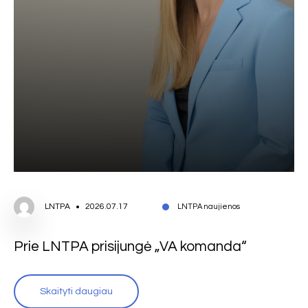
LNTPA
2026.07.17
LNTPA naujienos
Prie LNTPA prisijungė „VA komanda“
Skaityti daugiau