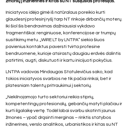
žmonių į inžinerines ir kitas su NT susijusias profesijas.
Iniciatyvos idėja gimė iš natūralaus poreikio kurti
glaudesnį profesinį ryšį tarp NT rinkoje dirbančių moterų.
Iki šiol šis bendravimas dažniausiai vykdavo
fragmentiškai: renginiuose, konferencijose ar trumpų
susitikimų metu. „WiRE LT by LNTPA“ siekia šiuos
pavienius kontaktus paversti tvirta profesine
bendruomene, kurioje atsirastų daugiau erdvės dalintis
patirtimi, augti, diskutuoti ir kartu inicijuoti pokyčius.
LNTPA vadovas Mindaugas Statulevičius sako, kad
tokios iniciatyvos svarbios ne tik pačiai rinkai, bet ir
platesniam talentų pritraukimui į sektorių.
„Nekilnojamojo turto sektoriui reikia stiprių,
kompetentingų profesionalų, gebančių matyti plačiau ir
kurti ilgalaikę vertę. Todėl labai svarbu skatinti jaunus
žmones – ypač drąsinti merginas – rinktis statybos
inžinerines, verslo analitikos, urbanistikos ir kitas su NT