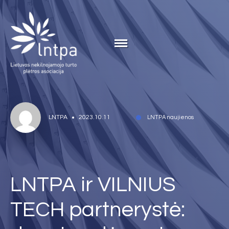
LNTPA
2023.10.11
LNTPA naujienos
LNTPA ir VILNIUS
TECH partnerystė: