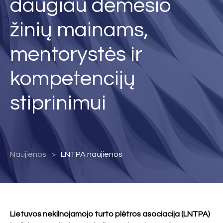
daugiau dėmesio
žinių mainams,
mentorystės ir
kompetencijų
stiprinimui
Naujienos
LNTPA naujienos
Lietuvos nekilnojamojo turto plėtros asociacija (LNTPA)