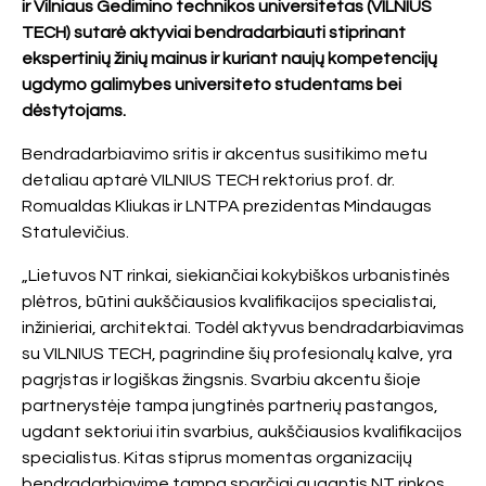
ir Vilniaus Gedimino technikos universitetas (VILNIUS
TECH) sutarė aktyviai bendradarbiauti stiprinant
ekspertinių žinių mainus ir kuriant naujų kompetencijų
ugdymo galimybes universiteto studentams bei
dėstytojams.
Bendradarbiavimo sritis ir akcentus susitikimo metu
detaliau aptarė VILNIUS TECH rektorius prof. dr.
Romualdas Kliukas ir LNTPA prezidentas Mindaugas
Statulevičius.
„Lietuvos NT rinkai, siekiančiai kokybiškos urbanistinės
plėtros, būtini aukščiausios kvalifikacijos specialistai,
inžinieriai, architektai. Todėl aktyvus bendradarbiavimas
su VILNIUS TECH, pagrindine šių profesionalų kalve, yra
pagrįstas ir logiškas žingsnis. Svarbiu akcentu šioje
partnerystėje tampa jungtinės partnerių pastangos,
ugdant sektoriui itin svarbius, aukščiausios kvalifikacijos
specialistus. Kitas stiprus momentas organizacijų
bendradarbiavime tampa sparčiai augantis NT rinkos