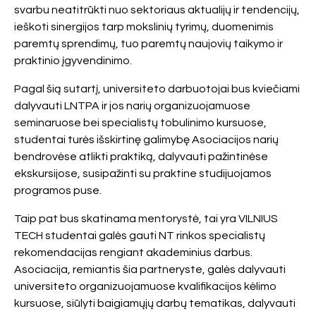
svarbu neatitrūkti nuo sektoriaus aktualijų ir tendencijų,
ieškoti sinergijos tarp mokslinių tyrimų, duomenimis
paremtų sprendimų, tuo paremtų naujovių taikymo ir
praktinio įgyvendinimo.
Pagal šią sutartį, universiteto darbuotojai bus kviečiami
dalyvauti LNTPA ir jos narių organizuojamuose
seminaruose bei specialistų tobulinimo kursuose,
studentai turės išskirtinę galimybę Asociacijos narių
bendrovėse atlikti praktiką, dalyvauti pažintinėse
ekskursijose, susipažinti su praktine studijuojamos
programos puse.
Taip pat bus skatinama mentorystė, tai yra VILNIUS
TECH studentai galės gauti NT rinkos specialistų
rekomendacijas rengiant akademinius darbus.
Asociacija, remiantis šia partneryste, galės dalyvauti
universiteto organizuojamuose kvalifikacijos kėlimo
kursuose, siūlyti baigiamųjų darbų tematikas, dalyvauti