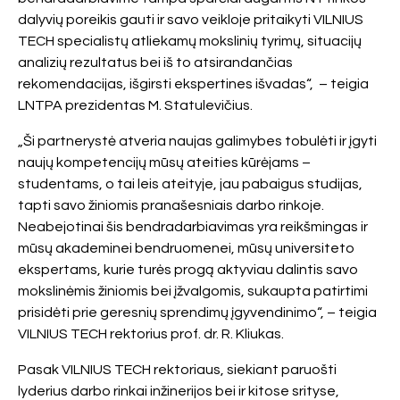
dalyvių poreikis gauti ir savo veikloje pritaikyti VILNIUS
TECH specialistų atliekamų mokslinių tyrimų, situacijų
analizių rezultatus bei iš to atsirandančias
rekomendacijas, išgirsti ekspertines išvadas“, – teigia
LNTPA prezidentas M. Statulevičius.
„Ši partnerystė atveria naujas galimybes tobulėti ir įgyti
naujų kompetencijų mūsų ateities kūrėjams –
studentams, o tai leis ateityje, jau pabaigus studijas,
tapti savo žiniomis pranašesniais darbo rinkoje.
Neabejotinai šis bendradarbiavimas yra reikšmingas ir
mūsų akademinei bendruomenei, mūsų universiteto
ekspertams, kurie turės progą aktyviau dalintis savo
mokslinėmis žiniomis bei įžvalgomis, sukaupta patirtimi
prisidėti prie geresnių sprendimų įgyvendinimo“, – teigia
VILNIUS TECH rektorius prof. dr. R. Kliukas.
Pasak VILNIUS TECH rektoriaus, siekiant paruošti
lyderius darbo rinkai inžinerijos bei ir kitose srityse,