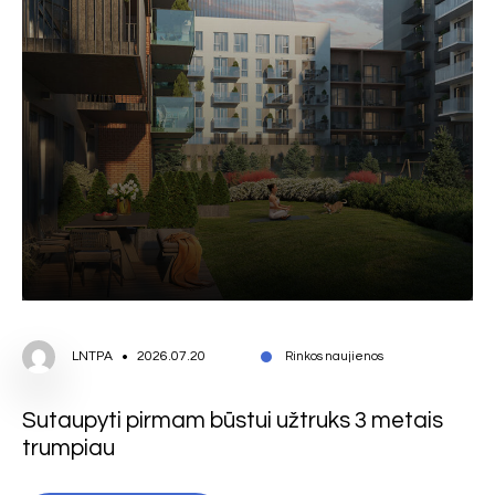
LNTPA
2026.07.20
Rinkos naujienos
Sutaupyti pirmam būstui užtruks 3 metais
trumpiau