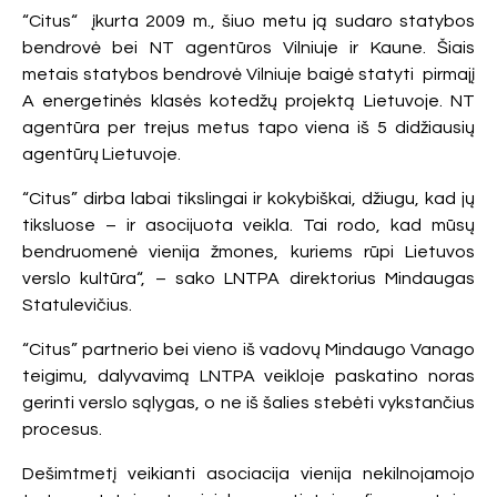
“Citus“ įkurta 2009 m., šiuo metu ją sudaro statybos
bendrovė bei NT agentūros Vilniuje ir Kaune. Šiais
metais statybos bendrovė Vilniuje baigė statyti pirmajį
A energetinės klasės kotedžų projektą Lietuvoje. NT
agentūra per trejus metus tapo viena iš 5 didžiausių
agentūrų Lietuvoje.
“Citus” dirba labai tikslingai ir kokybiškai, džiugu, kad jų
tiksluose – ir asocijuota veikla. Tai rodo, kad mūsų
bendruomenė vienija žmones, kuriems rūpi Lietuvos
verslo kultūra“, – sako LNTPA direktorius Mindaugas
Statulevičius.
“Citus” partnerio bei vieno iš vadovų Mindaugo Vanago
teigimu, dalyvavimą LNTPA veikloje paskatino noras
gerinti verslo sąlygas, o ne iš šalies stebėti vykstančius
procesus.
Dešimtmetį veikianti asociacija vienija nekilnojamojo