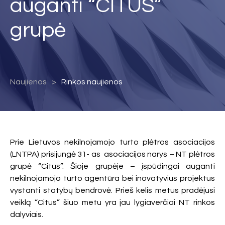
auganti “CITUS”
grupė
Naujienos
Rinkos naujienos
Prie Lietuvos nekilnojamojo turto plėtros asociacijos
(LNTPA) prisijungė 31- as asociacijos narys – NT plėtros
grupė “Citus”. Šioje grupėje – įspūdingai auganti
nekilnojamojo turto agentūra bei inovatyvius projektus
vystanti statybų bendrovė. Prieš kelis metus pradėjusi
veiklą “Citus” šiuo metu yra jau lygiaverčiai NT rinkos
dalyviais.