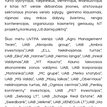
turto vystytojus, tarpininkus, vertintojus, finansuotojus
ir kitas NT versle dirbančias įmones, atstovauja
sektoriaus įmones verslo sąlygų gerinimo klausimais,
rūpinasi visų rinkos dalyvių švietimu, rengia
konferencijas, organizuoja kasmetinį geriausių NT
projektų konkursą „Už darnią plėtrą“.
Šiuo metu LNTPA vienija: UAB „Agro Management
Team“, UAB „Akropolis group“, UAB „Ambra
investicijos“,UAB „E.L.L. Nekilnojamas turtas“,
UAB „Eika“,AB „Hanner“,UAB „Hermio langai“, UAB „Inreal
Valdymas“,AB „YIT Kausta“, Kauno laisvosios
ekonominės zonos valdymo UAB, UAB korporacija
„Matininkai“,UAB „MC grupė“, UAB „Merko statyba“,
UAB „MG Valda“, UAB „Mūsų laikas“, UAB „Ober-Haus“
nekilnojamas turtas, AB „Ogmios centras“,UAB „Penkių
kontinentų“ investicijos, UAB „PST Investicijos“,
UAB „Selvaag LT“, UAB „Schage Real Estate“, AB
„Swedbank“, UAB „Veikmė“, UAB „VENECIJA LT“,UAB „Via