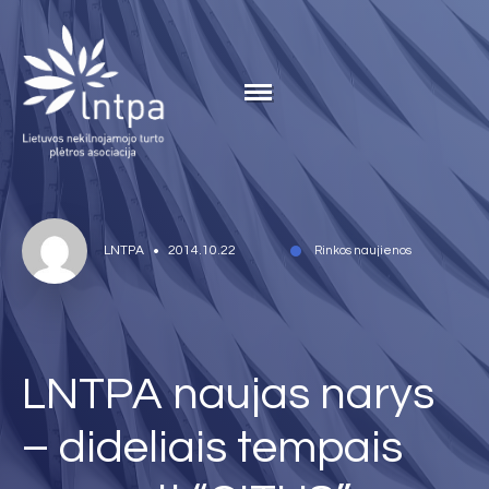
LNTPA
2014.10.22
Rinkos naujienos
LNTPA naujas narys
– dideliais tempais