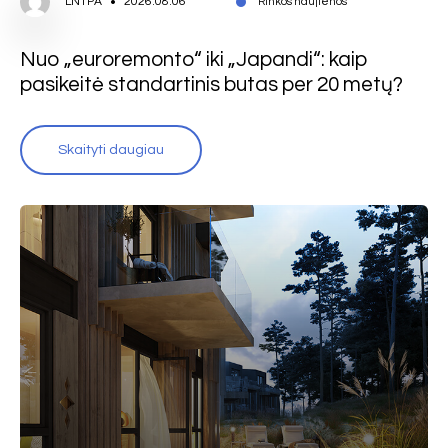
LNTPA
2026.08.06
Rinkos naujienos
Nuo „euroremonto“ iki „Japandi“: kaip
pasikeitė standartinis butas per 20 metų?
Skaityti daugiau