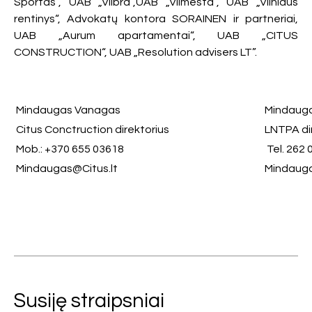
Sportas“, UAB „Vilbra“,UAB „Vilmesta“, UAB „Vilniaus
rentinys“, Advokatų kontora SORAINEN ir partneriai,
UAB „Aurum apartamentai“, UAB „CITUS
CONSTRUCTION“, UAB „Resolution advisers LT”.
Mindaugas Vanagas
Mindauga
Citus Conctruction direktorius
LNTPA di
Mob.: +370 655 03618
Tel. 262 
Mindaugas@Citus.lt
Mindauga
Susiję straipsniai