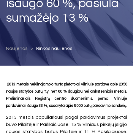
išaugo 60 %, pasiūla
sumažėjo 13 %
Naujienos
Rinkos naujienos
2013 metais nekilnojamojo turto plėtotojai Vilniuje pardavė apie 2350
naujos statybos butų, t.y. net 60 % daugiau nei ankstesniais metais.
Preliminariais Registrų centro duomenimis, pernai Vilniuje
pardavimai išaugo 33 %, sudaryta apie 8000 butų pardavimo sandorių.
2013 metais populiariausi pagal pardavimus projektai
buvo Pilaitėje ir Pašilaičiuose. 15 % Vilniaus pirkėjų įsigijo
naujos statybos butus Pilaitėje ir 11 % Pašilaičiuose.