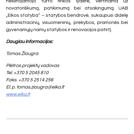
nekilnojamojo turto rinkos lyderė, vertinama už
novatoriškumą, patikimumą bei atsakingumą; UAB
„Eikos statyba“ – statybos bendrovė, sukaupusi didelę
administracinių, visuomeninių, prekybos, pramonės bei
gyvenamųjų namų statybos ir renovacijos patirtį.
Daugiau informacijos:
Tomas Žiaugra
Plėtros projektų vadovas
Tel. +370 5 2045 810
Faks. +370 5 2514 256
El. p. tomas.ziaugra@eika.lt
www.eika.lt