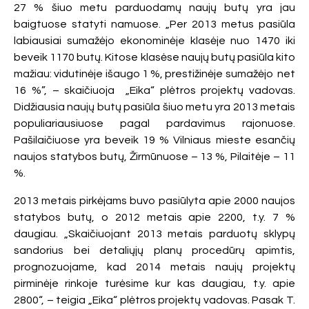
27 % šiuo metu parduodamų naujų butų yra jau
baigtuose statyti namuose. „Per 2013 metus pasiūla
labiausiai sumažėjo ekonominėje klasėje nuo 1470 iki
beveik 1170 butų. Kitose klasėse naujų butų pasiūla kito
mažiau: vidutinėje išaugo 1 %, prestižinėje sumažėjo net
16 %”, – skaičiuoja „Eika“ plėtros projektų vadovas.
Didžiausia naujų butų pasiūla šiuo metu yra 2013 metais
populiariausiuose pagal pardavimus rajonuose.
Pašilaičiuose yra beveik 19 % Vilniaus mieste esančių
naujos statybos butų, Žirmūnuose – 13 %, Pilaitėje – 11
%.
2013 metais pirkėjams buvo pasiūlyta apie 2000 naujos
statybos butų, o 2012 metais apie 2200, t.y. 7 %
daugiau. „Skaičiuojant 2013 metais parduotų sklypų
sandorius bei detaliųjų planų procedūrų apimtis,
prognozuojame, kad 2014 metais naujų projektų
pirminėje rinkoje turėsime kur kas daugiau, t.y. apie
2800“, – teigia „Eika“ plėtros projektų vadovas. Pasak T.