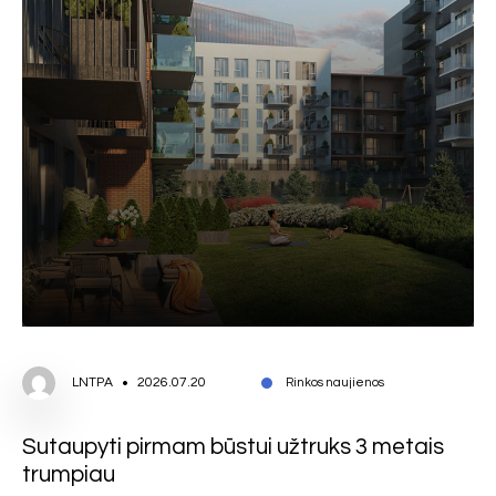
LNTPA
2026.07.20
Rinkos naujienos
Sutaupyti pirmam būstui užtruks 3 metais
trumpiau