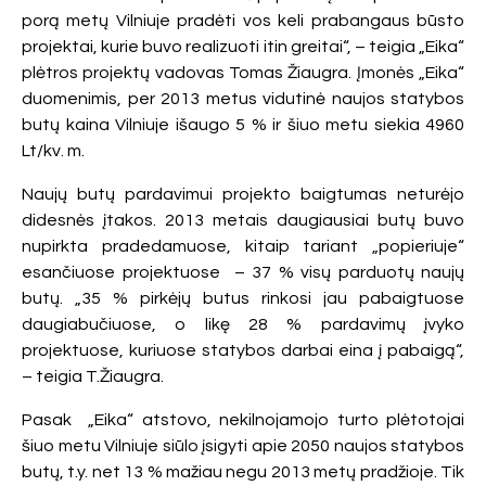
porą metų Vilniuje pradėti vos keli prabangaus būsto
projektai, kurie buvo realizuoti itin greitai“, – teigia „Eika“
plėtros projektų vadovas Tomas Žiaugra. Įmonės „Eika“
duomenimis, per 2013 metus vidutinė naujos statybos
butų kaina Vilniuje išaugo 5 % ir šiuo metu siekia 4960
Lt/kv. m.
Naujų butų pardavimui projekto baigtumas neturėjo
didesnės įtakos. 2013 metais daugiausiai butų buvo
nupirkta pradedamuose, kitaip tariant „popieriuje“
esančiuose projektuose – 37 % visų parduotų naujų
butų. „35 % pirkėjų butus rinkosi jau pabaigtuose
daugiabučiuose, o likę 28 % pardavimų įvyko
projektuose, kuriuose statybos darbai eina į pabaigą“,
– teigia T.Žiaugra.
Pasak „Eika“ atstovo, nekilnojamojo turto plėtotojai
šiuo metu Vilniuje siūlo įsigyti apie 2050 naujos statybos
butų, t.y. net 13 % mažiau negu 2013 metų pradžioje. Tik