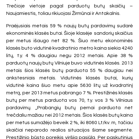
Trečioje vietoje pagal parduotų butų skaičių –
Naujamiestis, toliau rikiuojasi Žirmūnai ir Antakalnis.
Praėjusiais metais 59 % naujų butų pardavimų sudarė
ekonominės klasės butai. Šioje klasėje sandorių skaičius
per metus išaugo net 82 %. Šiuo metu ekonominės
klasės buto vidutinė kvadratinio metro kaina siekia 4240
litų, t.y. 4 % daugiau negu 2012 metais. Apie 38 %
parduotų naujų butų Vilniuje buvo vidutinės klasės. 2013
metais šios klasės butų parduota 55 % daugiau nei
ankstesniais metais. Vidutinės klasės butai, kurių
vidutinė kaina šiuo metu apie 5630 litų už kvadratinį
metrą, per 2013 metus pabrango 7 %. Prestižinės klasės
butų per metus parduota vos 70, t.y. vos 3 % Vilniaus
pardavimų. „Prabangių butų pernai parduota net
trečdaliu mažiau nei 2012 metais. Šios klasės butų kaina
per metus sumažėjo beveik 2 %, iki 8060 Lt/kv. m, tačiau
skaičiai neparodo realios situacijos šiame segmente.
Prestižinio būsto poreikis viršija pasiūlą. Per paskutinius