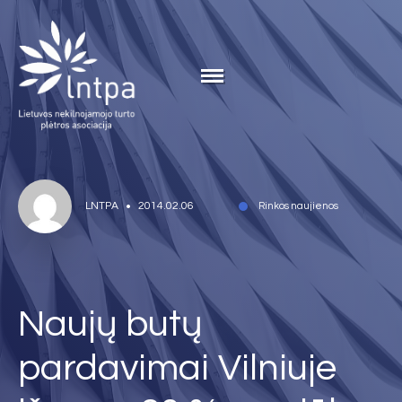
LNTPA
2014.02.06
Rinkos naujienos
Naujų butų
pardavimai Vilniuje