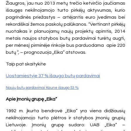
Žiaugros, jau nuo 2013 metų trečio ketvirčio jaučiamas
išaugęs nekilnojamojo turto pirkėjų aktyvumas, kurio
pagrindinės priežastys – artėjantis euro įvedimas bei
rekordiškai žemos paskolų palūkanos. “Vertinant pirkėjų
nuotaikas ir planuojamų naujų projektų apimtis, 2014
metais naujos statybos butų pardavimai turėtų augti,
per mėnesį pirminėje rinkoje bus parduodama apie 220
butų ”, – prognozuoja „Eika” atstovas.
Taip pat skaitykite
Uostamiestyje 37 % išaugo butų pardavimai
Naujų butų pardavimai Kaune išaugo 53 %
Apie įmonių grupę „Eika“
1992 m. įkurta bendrovė „Eika“ yra viena didžiausių
nekilnojamojo turto plėtros ir statybos įmonių grupių
Lietuvoje. Įmonių grupę sudaro: UAB „Eika“ –