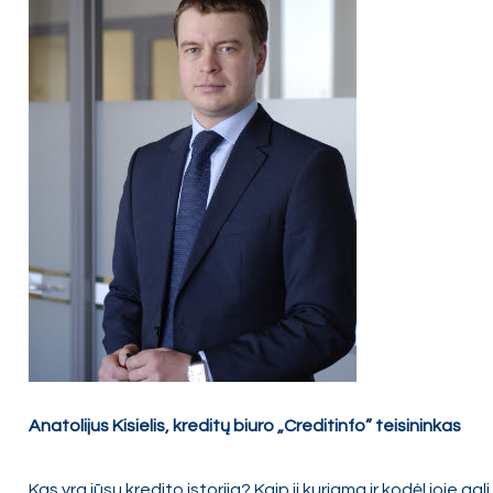
Anatolijus Kisielis, kreditų biuro „Creditinfo” teisininkas
Kas yra jūsų kredito istorija? Kaip ji kuriama ir kodėl joje ga