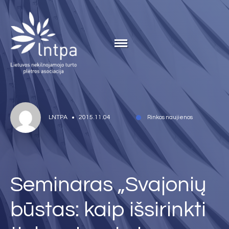
LNTPA
2015.11.04
Rinkos naujienos
Seminaras „Svajonių
būstas: kaip išsirinkti