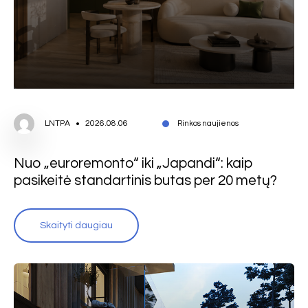
LNTPA
2026.08.06
Rinkos naujienos
Nuo „euroremonto“ iki „Japandi“: kaip
pasikeitė standartinis butas per 20 metų?
Skaityti daugiau