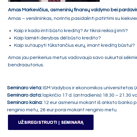
Arnas Markevičius, asmeninių finansų valdymo bei pardavim
Arnas – verslininkas, norintis pasidalinti patirtimi su kiekv
Kaip ir kada imti būsto kreditą? Ar tikrai reikia jį imti?
Kaip laimėti derybas dėl būsto kredito?
Kaip sutaupyti tūkstančius eurų, imant kreditą būstui?
Arnas jau penkerius metus vadovauja savo sukurtai sėkmingai
bendraautorius.
Seminaro vieta:
ISM Vadybos ir ekonomikos universitetas (Ark
Seminaro data:
lapkričio 17 d. (antradienis) 18.30 – 21.30 va
Seminaro kaina:
12 eur asmeniui mokant iš anksto banko p
renginio metu, 26 eur porai mokant renginio metu.