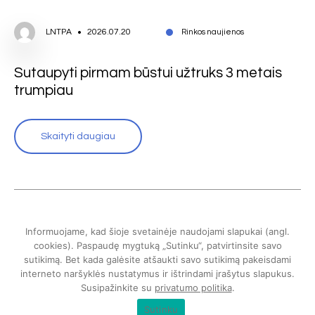
LNTPA
2026.07.20
Rinkos naujienos
Sutaupyti pirmam būstui užtruks 3 metais
trumpiau
Skaityti daugiau
Informuojame, kad šioje svetainėje naudojami slapukai (angl.
cookies). Paspaudę mygtuką „Sutinku“, patvirtinsite savo
sutikimą. Bet kada galėsite atšaukti savo sutikimą pakeisdami
interneto naršyklės nustatymus ir ištrindami įrašytus slapukus.
Susipažinkite su
privatumo politika
.
Lietuvos nekilnojamojo turto plėtros asociacija © 2024
Sutinku