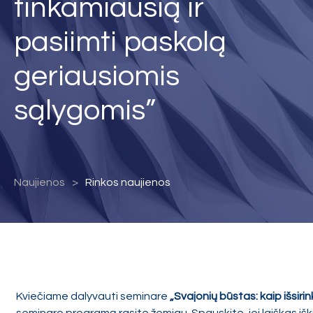
tinkamiausią ir
pasiimti paskolą
geriausiomis
sąlygomis”
Naujienos
Rinkos naujienos
Kviečiame dalyvauti seminare
„Svajonių būstas: kaip išsiri