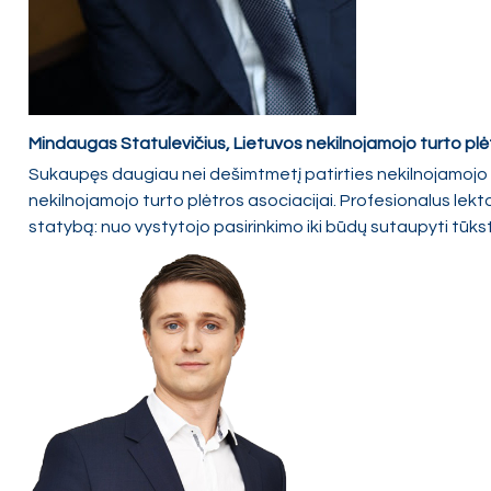
Mindaugas Statulevičius, Lietuvos nekilnojamojo turto pl
Sukaupęs daugiau nei dešimtmetį patirties nekilnojamojo 
nekilnojamojo turto plėtros asociacijai. Profesionalus lekt
statybą: nuo vystytojo pasirinkimo iki būdų sutaupyti tūks