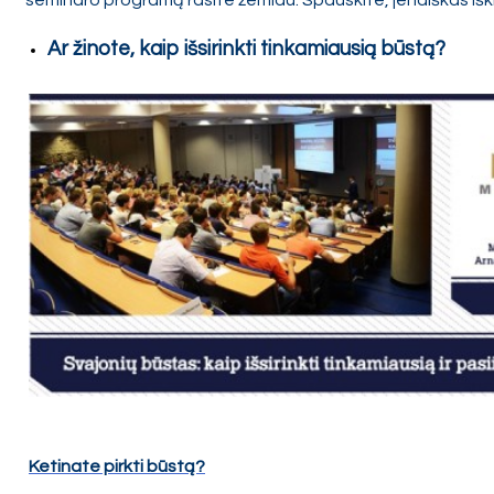
seminaro programą rasite žemiau. Spauskite, jei laiškas iš
Ar žinote, kaip išsirinkti tinkamiausią būstą?
Ketinate pirkti būstą?