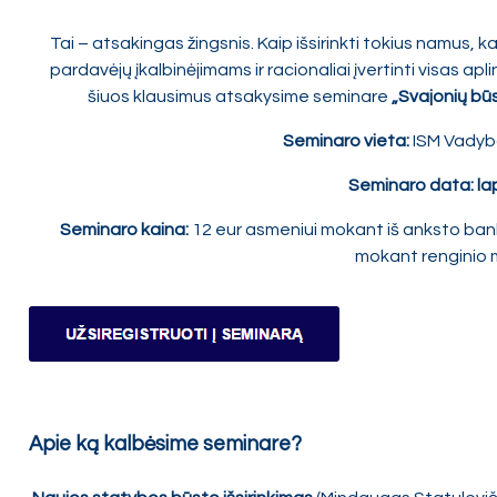
Tai – atsakingas žingsnis. Kaip išsirinkti tokius namus, 
pardavėjų įkalbinėjimams ir racionaliai įvertinti visas ap
šiuos klausimus atsakysime seminare
„Svajonių būs
Seminaro vieta:
ISM Vadybos
Seminaro data: lapk
Seminaro kaina:
12 eur asmeniui mokant iš anksto ban
mokant renginio m
Apie ką kalbėsime seminare?