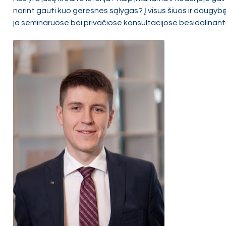
norint gauti kuo geresnes sąlygas? Į visus šiuos ir daugybę
ja seminaruose bei privačiose konsultacijose besidalinantis 