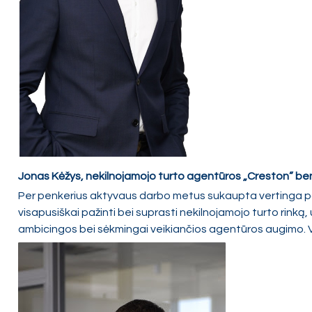
Jonas Kėžys, nekilnojamojo turto agentūros „Creston” be
Per penkerius aktyvaus darbo metus sukaupta vertinga patir
visapusiškai pažinti bei suprasti nekilnojamojo turto rinką,
ambicingos bei sėkmingai veikiančios agentūros augimo. V