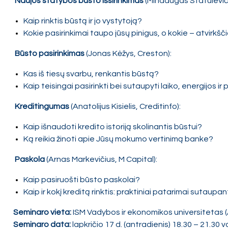
Naujos statybos būsto išsirinkimas
(Mindaugas Statulevič
Kaip rinktis būstą ir jo vystytoją?
Kokie pasirinkimai taupo jūsų pinigus, o kokie – atvirkšči
Būsto pasirinkimas
(Jonas Kėžys, Creston):
Kas iš tiesų svarbu, renkantis būstą?
Kaip teisingai pasirinkti bei sutaupyti laiko, energijos ir 
Kreditingumas
(Anatolijus Kisielis, Creditinfo):
Kaip išnaudoti kredito istoriją skolinantis būstui?
Ką reikia žinoti apie Jūsų mokumo vertinimą banke?
Paskola
(Arnas Markevičius, M Capital):
Kaip pasiruošti būsto paskolai?
Kaip ir kokį kreditą rinktis: praktiniai patarimai sutaupa
Seminaro vieta:
ISM Vadybos ir ekonomikos universitetas (Ark
Seminaro data:
lapkričio 17 d. (antradienis) 18.30 – 21.30 va