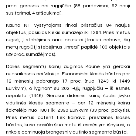
proc. geresnis nei rugpjūčio (88 pardavimai, 92 nauji
susitarimai, 4 atšaukimai).
Kauno NT vystytojams rinkai pristačius 84 naujus
objektus, pasiūlos kiekis sumažėjo iki 1364. Prieš metus
rugsėjį į stebėjimus nauji objektai įtraukti nebuvo, šių
metų rugpjūtį stebėjimus „Inreal“ papildė 109 objektais
(29 proc. sumažėjimas).
Dalies segmentų kainų augimas Kaune yra gerokai
nuosaikesnis nei Vilniuje. Ekonominės klasės būstas per
12 mėnesių pabrango 17 proc. (nuo 1243 iki 1449
Eur/kv.m), o lyginant su 2021-ųjų rugpjūčiu – iš esmės
nepakito (1446). Gerokai didesnis kainų šuolis įvyko
vidutinės klasės segmente – per 12 mėnesių kaina
šoktelėjo nuo 1801 iki 2390 Eur/kv.m (33 proc. pokytis).
Prieš metus būtent tiek kainavo prestižinės klasės
būstas, kurio pasiūla šiuo metu iš esmės yra išnykusi, o
rinkoje dominuoja brangesni vidutinio segmento būstai.