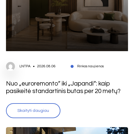
LNTPA
2026.08.06
Rinkos naujienos
Nuo „euroremonto“ iki „Japandi“: kaip
pasikeitė standartinis butas per 20 metų?
Skaityti daugiau