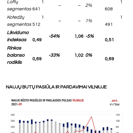
Loftų
1
1
–
–
2%
segmentas
641
608
Kotedžų
1
1
–
–
1%
segmentas
512
491
Likvidumo
-54%
1,06
-5%
indeksas
0,49
0,51
Rinkos
balanso
-33%
1,02
0%
0,69
0,69
rodiklis
NAUJŲ BUTŲ PASIŪLA IR PARDAVIMAI VILNIUJE