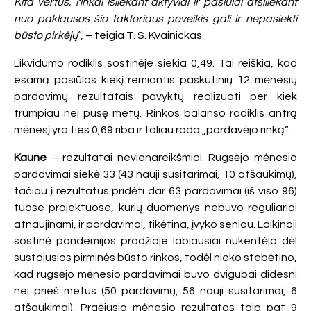
Kita vertus, rinkai išliekant aktyviai ir pasiūlai atsiliekant
nuo paklausos šio faktoriaus poveikis gali ir nepasiekti
būsto pirkėjų
“, – teigia T. S. Kvainickas.
Likvidumo rodiklis sostinėje siekia 0,49. Tai reiškia, kad
esamą pasiūlos kiekį remiantis paskutinių 12 mėnesių
pardavimų rezultatais pavyktų realizuoti per kiek
trumpiau nei pusę metų. Rinkos balanso rodiklis antrą
mėnesį yra ties 0,69 riba ir toliau rodo „pardavėjo rinką“.
Kaune
– rezultatai nevienareikšmiai. Rugsėjo mėnesio
pardavimai siekė 33 (43 nauji susitarimai, 10 atšaukimų),
tačiau į rezultatus pridėti dar 63 pardavimai (iš viso 96)
tuose projektuose, kurių duomenys nebuvo reguliariai
atnaujinami, ir pardavimai, tikėtina, įvyko seniau. Laikinoji
sostinė pandemijos pradžioje labiausiai nukentėjo dėl
sustojusios pirminės būsto rinkos, todėl nieko stebėtino,
kad rugsėjo mėnesio pardavimai buvo dvigubai didesni
nei prieš metus (50 pardavimų, 56 nauji susitarimai, 6
atšaukimai). Praėjusio mėnesio rezultatas taip pat 9