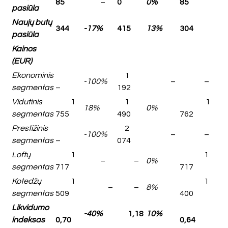
85
–
0
0%
85
pasiūla
Naujų butų
344
-17%
415
13%
304
pasiūla
Kainos
(EUR)
Ekonominis
1
-100%
–
–
segmentas
–
192
Vidutinis
1
1
1
18%
0%
segmentas
755
490
762
Prestižinis
2
-100%
–
–
segmentas
–
074
Loftų
1
1
–
–
0%
segmentas
717
717
Kotedžų
1
1
–
–
8%
segmentas
509
400
Likvidumo
-40%
1,18
10%
indeksas
0,70
0,64