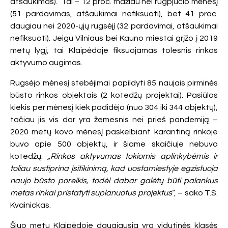
atšaukimas). Tai – 12 proc. mažiau nei rugpjūčio mėnesį
(51 pardavimas, atšaukimai nefiksuoti), bet 41 proc.
daugiau nei 2020-ųjų rugsėjį (32 pardavimai, atšaukimai
nefiksuoti). Jeigu Vilniaus bei Kauno miestai grįžo į 2019
metų lygį, tai Klaipėdoje fiksuojamas tolesnis rinkos
aktyvumo augimas.
Rugsėjo mėnesį stebėjimai papildyti 85 naujais pirminės
būsto rinkos objektais (2 kotedžų projektai). Pasiūlos
kiekis per mėnesį kiek padidėjo (nuo 304 iki 344 objektų),
tačiau jis vis dar yra žemesnis nei prieš pandemiją –
2020 metų kovo mėnesį paskelbiant karantiną rinkoje
buvo apie 500 objektų, ir šiame skaičiuje nebuvo
kotedžų. „
Rinkos aktyvumas tokiomis aplinkybėmis ir
toliau sustiprina įsitikinimą, kad uostamiestyje egzistuoja
naujo būsto poreikis, todėl dabar galėtų būti palankus
metas rinkai pristatyti suplanuotus projektus
“, – sako T.S.
Kvainickas.
Šiuo metu Klaipėdoje daugiausia yra vidutinės klasės