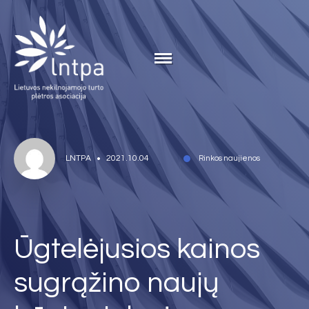
LNTPA
2021.10.04
Rinkos naujienos
Ūgtelėjusios kainos
sugrąžino naujų