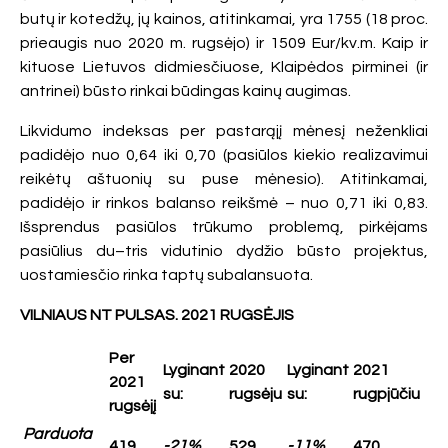
butų ir kotedžų, jų kainos, atitinkamai, yra 1755 (18 proc.
prieaugis nuo 2020 m. rugsėjo) ir 1509 Eur/kv.m. Kaip ir
kituose Lietuvos didmiesčiuose, Klaipėdos pirminei (ir
antrinei) būsto rinkai būdingas kainų augimas.
Likvidumo indeksas per pastarąjį mėnesį neženkliai
padidėjo nuo 0,64 iki 0,70 (pasiūlos kiekio realizavimui
reikėtų aštuonių su puse mėnesio). Atitinkamai,
padidėjo ir rinkos balanso reikšmė – nuo 0,71 iki 0,83.
Išsprendus pasiūlos trūkumo problemą, pirkėjams
pasiūlius du–tris vidutinio dydžio būsto projektus,
uostamiesčio rinka taptų subalansuota.
VILNIAUS NT PULSAS. 2021 RUGSĖJIS
Per
Lyginant
2020
Lyginant
2021
2021
su:
rugsėju
su:
rugpjūčiu
rugsėjį
Parduota
419
-21%
529
-11%
470