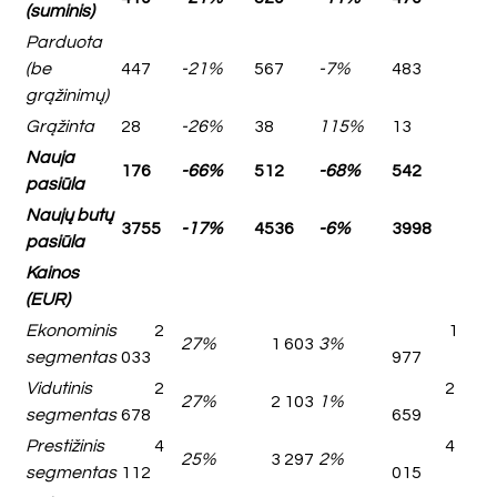
(suminis)
Parduota
(be
447
-21%
567
-7%
483
grąžinimų)
Grąžinta
28
-26%
38
115%
13
Nauja
176
-66%
512
-68%
542
pasiūla
Naujų butų
3755
-17%
4536
-6%
3998
pasiūla
Kainos
(EUR)
Ekonominis
2
1
27%
1 603
3%
segmentas
033
977
Vidutinis
2
2
27%
2 103
1%
segmentas
678
659
Prestižinis
4
4
25%
3 297
2%
segmentas
112
015