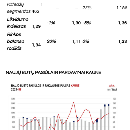
Kotedžų
1
–
–
23%
1 186
segmentas
462
Likvidumo
-1%
1,30
-5%
1,36
indeksas
1,29
Rinkos
balanso
20%
1,11
0%
1,33
1,34
rodiklis
NAUJŲ BUTŲ PASIŪLA IR PARDAVIMAI KAUNE