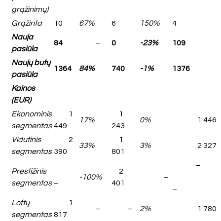
grąžinimų)
Grąžinta
10
67%
6
150%
4
Nauja
84
–
0
-23%
109
pasiūla
Naujų butų
1364
84%
740
-1%
1376
pasiūla
Kainos
(EUR)
Ekonominis
1
1
17%
0%
1 446
segmentas
449
243
Vidutinis
2
1
33%
3%
2 327
segmentas
390
801
–
Prestižinis
2
-100%
–
segmentas
–
401
–
Loftų
1
–
–
2%
1 780
segmentas
817