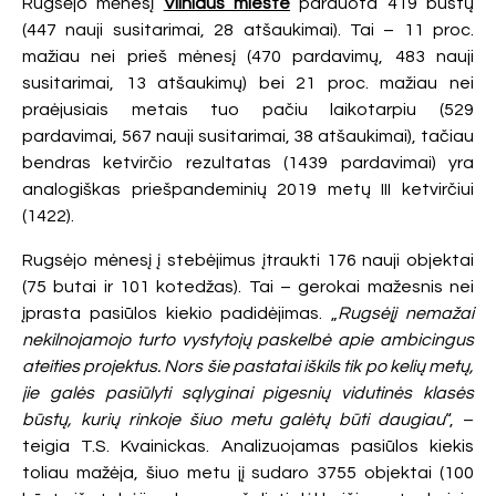
Rugsėjo mėnesį
Vilniaus mieste
parduota 419 būstų
(447 nauji susitarimai, 28 atšaukimai). Tai – 11 proc.
mažiau nei prieš mėnesį (470 pardavimų, 483 nauji
susitarimai, 13 atšaukimų) bei 21 proc. mažiau nei
praėjusiais metais tuo pačiu laikotarpiu (529
pardavimai, 567 nauji susitarimai, 38 atšaukimai), tačiau
bendras ketvirčio rezultatas (1439 pardavimai) yra
analogiškas priešpandeminių 2019 metų III ketvirčiui
(1422).
Rugsėjo mėnesį į stebėjimus įtraukti 176 nauji objektai
(75 butai ir 101 kotedžas). Tai – gerokai mažesnis nei
įprasta pasiūlos kiekio padidėjimas. „
Rugsėjį nemažai
nekilnojamojo turto vystytojų paskelbė apie ambicingus
ateities projektus. Nors šie pastatai iškils tik po kelių metų,
jie galės pasiūlyti sąlyginai pigesnių vidutinės klasės
būstų, kurių rinkoje šiuo metu galėtų būti daugiau
“, –
teigia T.S. Kvainickas. Analizuojamas pasiūlos kiekis
toliau mažėja, šiuo metu jį sudaro 3755 objektai (100