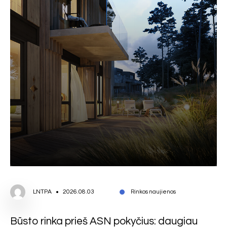
LNTPA
2026.08.03
Rinkos naujienos
Būsto rinka prieš ASN pokyčius: daugiau