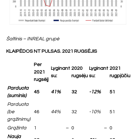
Šaltinis – INREAL grupė
KLAIPĖDOS NT PULSAS.
2021 RUGSĖJIS
Per
Lyginant
2020
Lyginant
2021
2021
su:
rugsėju
su:
rugpjūčiu
rugsėjį
Parduota
45
41%
32
-12%
51
(suminis)
Parduota
(be
46
44%
32
-10%
51
grąžinimų)
Grąžinta
1
–
0
–
0
Nauja