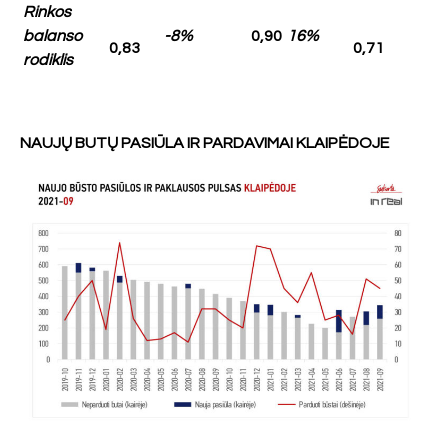
Rinkos
balanso
-8%
0,90
16%
0,83
0,71
rodiklis
NAUJŲ BUTŲ PASIŪLA IR PARDAVIMAI KLAIPĖDOJE