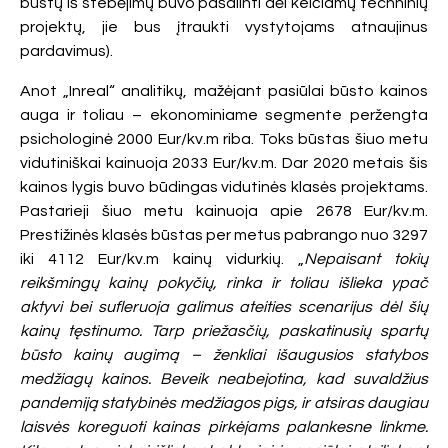
būstų iš stebėjimų buvo pašalinti dėl keičiamų techninių
projektų, jie bus įtraukti vystytojams atnaujinus
pardavimus).
Anot „Inreal“ analitikų, mažėjant pasiūlai būsto kainos
auga ir toliau – ekonominiame segmente peržengta
psichologinė 2000 Eur/kv.m riba. Toks būstas šiuo metu
vidutiniškai kainuoja 2033 Eur/kv.m. Dar 2020 metais šis
kainos lygis buvo būdingas vidutinės klasės projektams.
Pastarieji šiuo metu kainuoja apie 2678 Eur/kv.m.
Prestižinės klasės būstas per metus pabrango nuo 3297
iki 4112 Eur/kv.m kainų vidurkių. „
Nepaisant tokių
reikšmingų kainų pokyčių, rinka ir toliau išlieka ypač
aktyvi bei sufleruoja galimus ateities scenarijus dėl šių
kainų tęstinumo. Tarp priežasčių, paskatinusių spartų
būsto kainų augimą – ženkliai išaugusios statybos
medžiagų kainos. Beveik neabejotina, kad suvaldžius
pandemiją statybinės medžiagos pigs, ir atsiras daugiau
laisvės koreguoti kainas pirkėjams palankesne linkme.