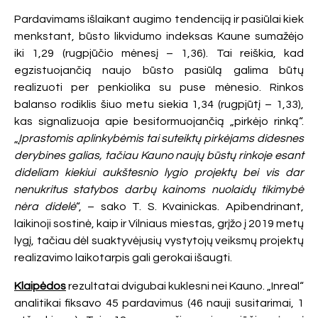
Pardavimams išlaikant augimo tendenciją ir pasiūlai kiek
menkstant, būsto likvidumo indeksas Kaune sumažėjo
iki 1,29 (rugpjūčio mėnesį – 1,36). Tai reiškia, kad
egzistuojančią naujo būsto pasiūlą galima būtų
realizuoti per penkiolika su puse mėnesio. Rinkos
balanso rodiklis šiuo metu siekia 1,34 (rugpjūtį – 1,33),
kas signalizuoja apie besiformuojančią „pirkėjo rinką“.
„
Įprastomis aplinkybėmis tai suteiktų pirkėjams didesnes
derybines galias, tačiau Kauno naujų būstų rinkoje esant
dideliam kiekiui aukštesnio lygio projektų bei vis dar
nenukritus statybos darbų kainoms nuolaidų tikimybė
nėra didelė
“, – sako T. S. Kvainickas. Apibendrinant,
laikinoji sostinė, kaip ir Vilniaus miestas, grįžo į 2019 metų
lygį, tačiau dėl suaktyvėjusių vystytojų veiksmų projektų
realizavimo laikotarpis gali gerokai išaugti.
Klaipėdos
rezultatai dvigubai kuklesni nei Kauno. „Inreal“
analitikai fiksavo 45 pardavimus (46 nauji susitarimai, 1