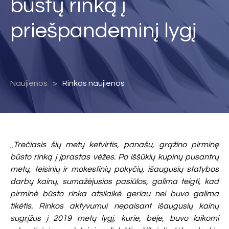
būstų rinką į
priešpandeminį lygį
Naujienos
Rinkos naujienos
„
Trečiasis šių metų ketvirtis, panašu, grąžino pirminę
būsto rinką į įprastas vėžes. Po iššūkių kupinų pusantrų
metų, teisinių ir mokestinių pokyčių, išaugusių statybos
darbų kainų, sumažėjusios pasiūlos, galima teigti, kad
pirminė būsto rinka atsilaikė geriau nei buvo galima
tikėtis. Rinkos aktyvumui nepaisant išaugusių kainų
sugrįžus į 2019 metų lygį, kurie, beje, buvo laikomi