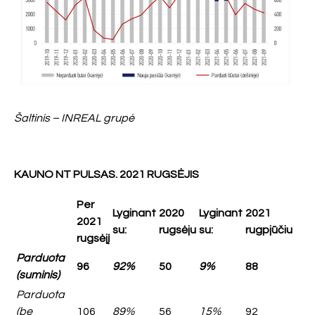
Šaltinis – INREAL grupė
KAUNO NT PULSAS.
2021 RUGSĖJIS
Per
Lyginant
2020
Lyginant
2021
2021
su:
rugsėju
su:
rugpjūčiu
rugsėjį
Parduota
96
92%
50
9%
88
(suminis)
Parduota
(be
106
89%
56
15%
92