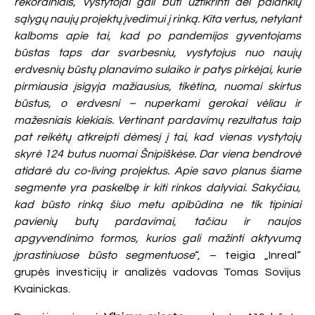
rekordiniais, vystytojai gali būti užtikrinti dėl palankių
sąlygų naujų projektų įvedimui į rinką. Kita vertus, netylant
kalboms apie tai, kad po pandemijos gyventojams
būstas taps dar svarbesniu, vystytojus nuo naujų
erdvesnių būstų planavimo sulaiko ir patys pirkėjai, kurie
pirmiausia įsigyja mažiausius, tikėtina, nuomai skirtus
būstus, o erdvesni – nuperkami gerokai vėliau ir
mažesniais kiekiais. Vertinant pardavimų rezultatus taip
pat reikėtų atkreipti dėmesį į tai, kad vienas vystytojų
skyrė 124 butus nuomai Šnipiškėse. Dar viena bendrovė
atidarė du co-living projektus. Apie savo planus šiame
segmente yra paskelbę ir kiti rinkos dalyviai. Sakyčiau,
kad būsto rinką šiuo metu apibūdina ne tik tipiniai
pavienių butų pardavimai, tačiau ir naujos
apgyvendinimo formos, kurios gali mažinti aktyvumą
įprastiniuose būsto segmentuose
“, – teigia „Inreal“
grupės investicijų ir analizės vadovas Tomas Sovijus
Kvainickas.