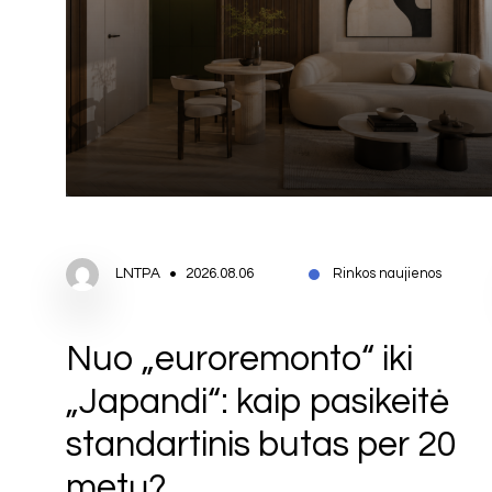
LNTPA
2026.08.06
Rinkos naujienos
Nuo „euroremonto“ iki
„Japandi“: kaip pasikeitė
standartinis butas per 20
metų?