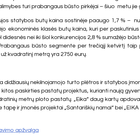
limybes turi prabangaus būsto pirkėjai – šiuo metu jie gal
naujos statybos butų kaina sostinėje paaugo 1,7 % – nu
ėjo ekonominės klasės butų kaina, kuri per paskutinius
l didesnės nei iki šiol konkurencijos 2,8 % sumažėjo būsto
 Prabangaus būsto segmente per trečiąjį ketvirtį tai
už kvadratinį metrą yra 2750 eurų.
 didžiausių nekilnojamojo turto plėtros ir statybos įmon
 kitos paskirties pastatų projektus, kurianti naują gyv
adratinių metrų ploto pastatų. „Eika“ daug kartų apdova
e tapę ir įmonės projektai „Santariškių namai“ bei „EIKA 
rdavimo apžvalga