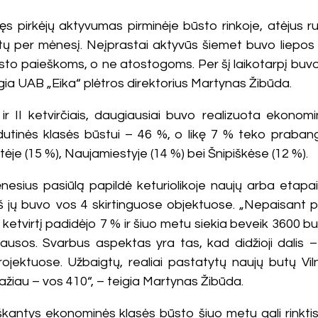
jęs pirkėjų aktyvumas pirminėje būsto rinkoje, atėjus ru
utų per mėnesį. Neįprastai aktyvūs šiemet buvo liepos 
būsto paieškoms, o ne atostogoms. Per šį laikotarpį bu
igia UAB „Eika“ plėtros direktorius Martynas Žibūda.
 I ir II ketvirčiais, daugiausiai buvo realizuota ekon
dutinės klasės būstui – 46 %, o likę 7 % teko prabang
tėje (15 %), Naujamiestyje (14 %) bei Šnipiškėse (12 %).
nesius pasiūlą papildė keturiolikoje naujų arba etapai
š jų buvo vos 4 skirtinguose objektuose. „Nepaisant p
 ketvirtį padidėjo 7 % ir šiuo metu siekia beveik 3600 but
lausos. Svarbus aspektas yra tas, kad didžioji dalis –
jektuose. Užbaigtų, realiai pastatytų naujų butų Vilni
ažiau – vos 410“, – teigia Martynas Žibūda.
kantys ekonominės klasės būsto šiuo metu gali rinktis i