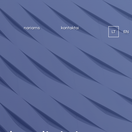
nariams
kontaktai
LT
EN