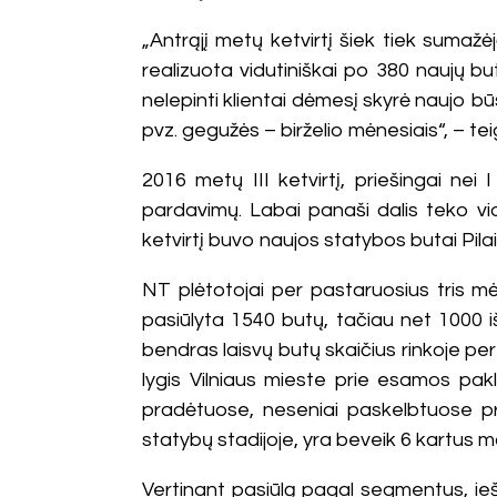
„Antrąjį metų ketvirtį šiek tiek sumažė
realizuota vidutiniškai po 380 naujų b
nelepinti klientai dėmesį skyrė naujo 
pvz. gegužės – birželio mėnesiais“, – te
2016 metų III ketvirtį, priešingai nei
pardavimų. Labai panaši dalis teko vi
ketvirtį buvo naujos statybos butai Pilai
NT plėtotojai per pastaruosius tris mė
pasiūlyta 1540 butų, tačiau net 1000 i
bendras laisvų butų skaičius rinkoje per
lygis Vilniaus mieste prie esamos pak
pradėtuose, neseniai paskelbtuose pro
statybų stadijoje, yra beveik 6 kartus m
Vertinant pasiūlą pagal segmentus, ieš