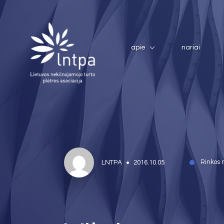
apie
nariai
LNTPA
2016.10.05
Rinkos 