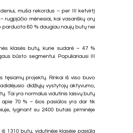
deniui, muša rekordus – per III ketvirtį
– rugpjūčio mėnesiai, kai vasariškų orų
vo parduota 60 % daugiau naujų butų nei
ominės klasės butų, kurie sudarė – 47 %
aus būsto segmentui. Populiariausi III
s tęsiamų projektų. Rinkai iš viso buvo
adidėjusio didžiųjų vystytojų aktyvumo,
ų. Tai yra normalus vidutinis laisvų butų
 apie 70 % – šios pasiūlos yra dar tik
uje, lyginant su 2400 butais pirminėje
š 1310 butų, vidutinėje klasėje pasiūla