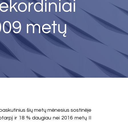
rekordiniai
009 metų
s paskutinius šių metų mėnesius sostinėje
otarpį ir 18 % daugiau nei 2016 metų II