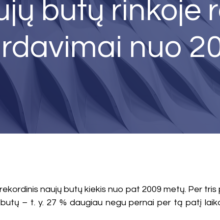
jų butų rinkoje 
pardavimai nuo 2
s rekordinis naujų butų kiekis nuo pat 2009 metų. Per tri
utų – t. y. 27 % daugiau negu pernai per tą patį laik