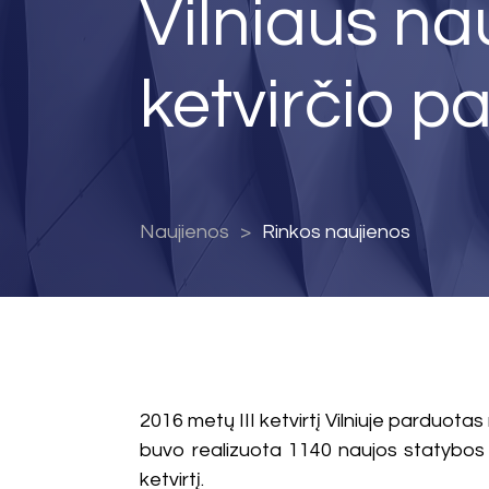
Vilniaus nau
ketvirčio 
Naujienos
Rinkos naujienos
2016 metų III ketvirtį Vilniuje parduota
buvo realizuota 1140 naujos statybos b
ketvirtį.