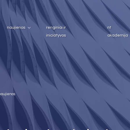
naujienos
renginiai ir
nt
iniciatyvos
akademija
naujienos