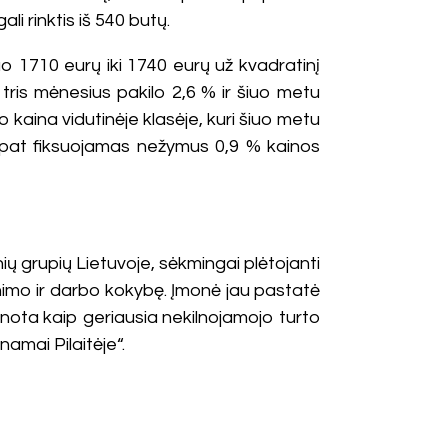
i rinktis iš 540 butų.
o 1710 eurų iki 1740 eurų už kvadratinį
 tris mėnesius pakilo 2,6 % ir šiuo metu
 kaina vidutinėje klasėje, kuri šiuo metu
p pat fiksuojamas nežymus 0,9 % kainos
ių grupių Lietuvoje, sėkmingai plėtojanti
enimo ir darbo kokybę. Įmonė jau pastatė
nota kaip geriausia nekilnojamojo turto
namai Pilaitėje“.