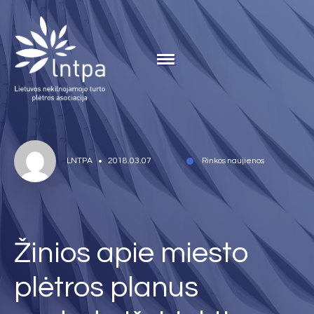
LNTPA
2018.03.07
Rinkos naujienos
Žinios apie miesto
plėtros planus