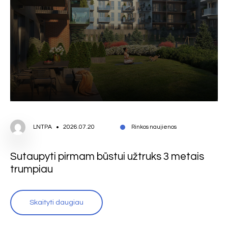
LNTPA
2026.07.20
Rinkos naujienos
Sutaupyti pirmam būstui užtruks 3 metais
trumpiau
Skaityti daugiau