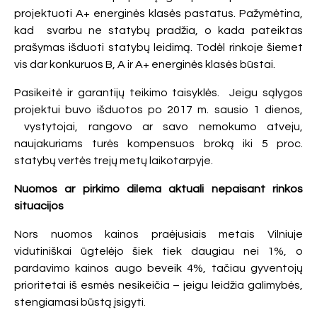
projektuoti A+ energinės klasės pastatus. Pažymėtina,
kad svarbu ne statybų pradžia, o kada pateiktas
prašymas išduoti statybų leidimą. Todėl rinkoje šiemet
vis dar konkuruos B, A ir A+ energinės klasės būstai.
Pasikeitė ir garantijų teikimo taisyklės. Jeigu sąlygos
projektui buvo išduotos po 2017 m. sausio 1 dienos,
vystytojai, rangovo ar savo nemokumo atveju,
naujakuriams turės kompensuos broką iki 5 proc.
statybų vertės trejų metų laikotarpyje.
Nuomos ar pirkimo dilema aktuali nepaisant rinkos
situacijos
Nors nuomos kainos praėjusiais metais Vilniuje
vidutiniškai ūgtelėjo šiek tiek daugiau nei 1%, o
pardavimo kainos augo beveik 4%, tačiau gyventojų
prioritetai iš esmės nesikeičia – jeigu leidžia galimybės,
stengiamasi būstą įsigyti.