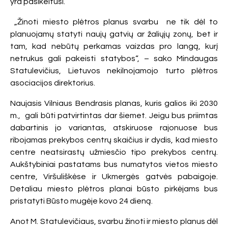
yra pasikeitusi.
„Žinoti miesto plėtros planus svarbu ne tik dėl to
planuojamų statyti naujų gatvių ar žaliųjų zonų, bet ir
tam, kad nebūtų perkamas vaizdas pro langą, kurį
netrukus gali pakeisti statybos“, – sako Mindaugas
Statulevičius, Lietuvos nekilnojamojo turto plėtros
asociacijos direktorius.
Naujasis Vilniaus Bendrasis planas, kuris galios iki 2030
m., gali būti patvirtintas dar šiemet. Jeigu bus priimtas
dabartinis jo variantas, atskiruose rajonuose bus
ribojamas prekybos centrų skaičius ir dydis, kad miesto
centre neatsirastų užmiesčio tipo prekybos centrų.
Aukštybiniai pastatams bus numatytos vietos miesto
centre, Viršuliškėse ir Ukmergės gatvės pabaigoje.
Detaliau miesto plėtros planai būsto pirkėjams bus
pristatyti Būsto mugėje kovo 24 dieną.
Anot M. Statulevičiaus, svarbu žinoti ir miesto planus dėl