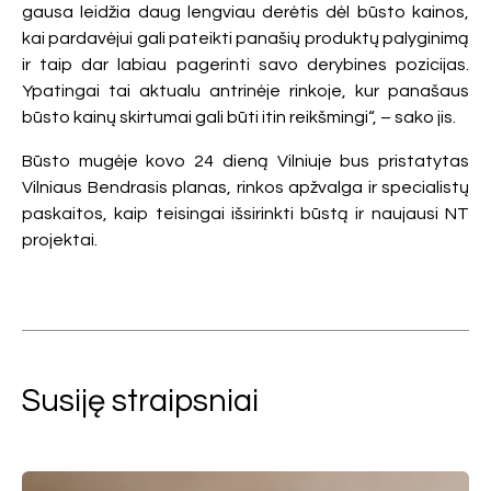
gausa leidžia daug lengviau derėtis dėl būsto kainos,
kai pardavėjui gali pateikti panašių produktų palyginimą
ir taip dar labiau pagerinti savo derybines pozicijas.
Ypatingai tai aktualu antrinėje rinkoje, kur panašaus
būsto kainų skirtumai gali būti itin reikšmingi“, – sako jis.
Būsto mugėje kovo 24 dieną Vilniuje bus pristatytas
Vilniaus Bendrasis planas, rinkos apžvalga ir specialistų
paskaitos, kaip teisingai išsirinkti būstą ir naujausi NT
projektai.
Susiję straipsniai