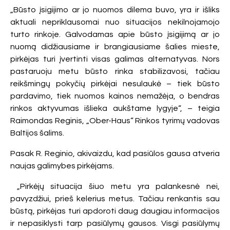
„Būsto įsigijimo ar jo nuomos dilema buvo, yra ir išliks
aktuali nepriklausomai nuo situacijos nekilnojamojo
turto rinkoje. Galvodamas apie būsto įsigijimą ar jo
nuomą didžiausiame ir brangiausiame šalies mieste,
pirkėjas turi įvertinti visas galimas alternatyvas. Nors
pastaruoju metu būsto rinka stabilizavosi, tačiau
reikšmingų pokyčių pirkėjai nesulaukė – tiek būsto
pardavimo, tiek nuomos kainos nemažėja, o bendras
rinkos aktyvumas išlieka aukštame lygyje“, – teigia
Raimondas Reginis, „Ober-Haus“ Rinkos tyrimų vadovas
Baltijos šalims.
Pasak R. Reginio, akivaizdu, kad pasiūlos gausa atveria
naujas galimybes pirkėjams.
„Pirkėjų situacija šiuo metu yra palankesnė nei,
pavyzdžiui, prieš kelerius metus. Tačiau renkantis sau
būstą, pirkėjas turi apdoroti daug daugiau informacijos
ir nepasiklysti tarp pasiūlymų gausos. Visgi pasiūlymų