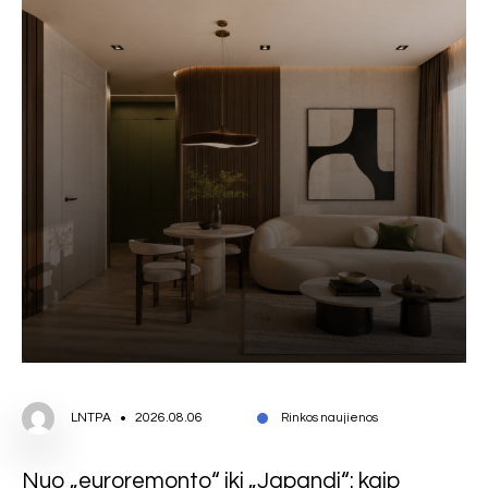
LNTPA
2026.08.06
Rinkos naujienos
Nuo „euroremonto“ iki „Japandi“: kaip