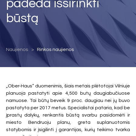
padeda išsirinkti
būstą
Naujienos
Rinkos naujienos
„Ober-Haus“ duomenimis, šiais metais plėtotojai Vilniuje
planuoja pastatyti apie 4,500 butų daugiabučiuose
namuose. Tai būtų beveik 9 proc. daugiau nei jų buvo
pastatyta per 2017 metus. Specialistai pataria, kad be
įprastų dalykų, renkantis būstą svarbu pasidomėti ir
miesto Bendruoju planu, greta suplanuotomis
statybomis ir įsigilinti į garantijas, kurių teikimo tvarka