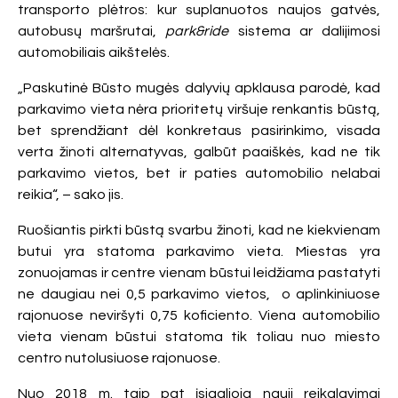
transporto plėtros: kur suplanuotos naujos gatvės,
autobusų maršrutai,
park
&ride
sistema ar dalijimosi
automobiliais aikštelės.
„Paskutinė Būsto mugės dalyvių apklausa parodė, kad
parkavimo vieta nėra prioritetų viršuje renkantis būstą,
bet sprendžiant dėl konkretaus pasirinkimo, visada
verta žinoti alternatyvas, galbūt paaiškės, kad ne tik
parkavimo vietos, bet ir paties automobilio nelabai
reikia“, – sako jis.
Ruošiantis pirkti būstą svarbu žinoti, kad ne kiekvienam
butui yra statoma parkavimo vieta. Miestas yra
zonuojamas ir centre vienam būstui leidžiama pastatyti
ne daugiau nei 0,5 parkavimo vietos, o aplinkiniuose
rajonuose neviršyti 0,75 koficiento. Viena automobilio
vieta vienam būstui statoma tik toliau nuo miesto
centro nutolusiuose rajonuose.
Nuo 2018 m. taip pat įsigalioja nauji reikalavimai