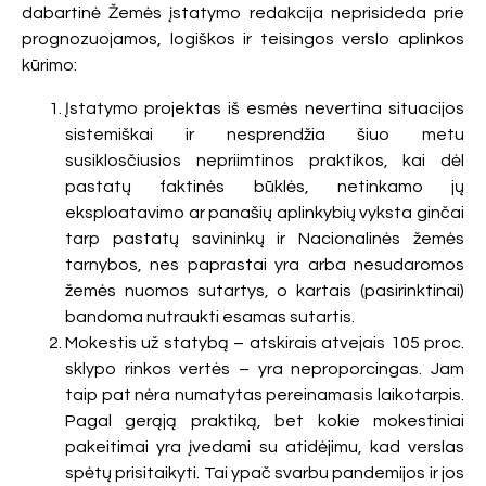
dabartinė Žemės įstatymo redakcija neprisideda prie
prognozuojamos, logiškos ir teisingos verslo aplinkos
kūrimo:
Įstatymo projektas iš esmės nevertina situacijos
sistemiškai ir nesprendžia šiuo metu
susiklosčiusios nepriimtinos praktikos, kai dėl
pastatų faktinės būklės, netinkamo jų
eksploatavimo ar panašių aplinkybių vyksta ginčai
tarp pastatų savininkų ir Nacionalinės žemės
tarnybos, nes paprastai yra arba nesudaromos
žemės nuomos sutartys, o kartais (pasirinktinai)
bandoma nutraukti esamas sutartis.
Mokestis už statybą – atskirais atvejais 105 proc.
sklypo rinkos vertės – yra neproporcingas. Jam
taip pat nėra numatytas pereinamasis laikotarpis.
Pagal gerąją praktiką, bet kokie mokestiniai
pakeitimai yra įvedami su atidėjimu, kad verslas
spėtų prisitaikyti. Tai ypač svarbu pandemijos ir jos