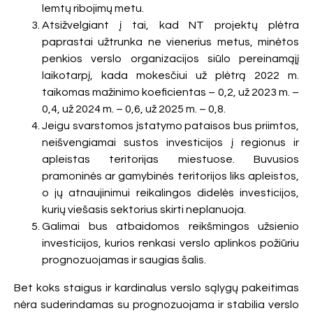
lemtų ribojimų metu.
Atsižvelgiant į tai, kad NT projektų plėtra
paprastai užtrunka ne vienerius metus, minėtos
penkios verslo organizacijos siūlo pereinamąjį
laikotarpį, kada mokesčiui už plėtrą 2022 m.
taikomas mažinimo koeficientas – 0,2, už 2023 m. –
0,4, už 2024 m. – 0,6, už 2025 m. – 0,8.
Jeigu svarstomos įstatymo pataisos bus priimtos,
neišvengiamai sustos investicijos į regionus ir
apleistas teritorijas miestuose. Buvusios
pramoninės ar gamybinės teritorijos liks apleistos,
o jų atnaujinimui reikalingos didelės investicijos,
kurių viešasis sektorius skirti neplanuoja.
Galimai bus atbaidomos reikšmingos užsienio
investicijos, kurios renkasi verslo aplinkos požiūriu
prognozuojamas ir saugias šalis.
Bet koks staigus ir kardinalus verslo sąlygų pakeitimas
nėra suderindamas su prognozuojama ir stabilia verslo