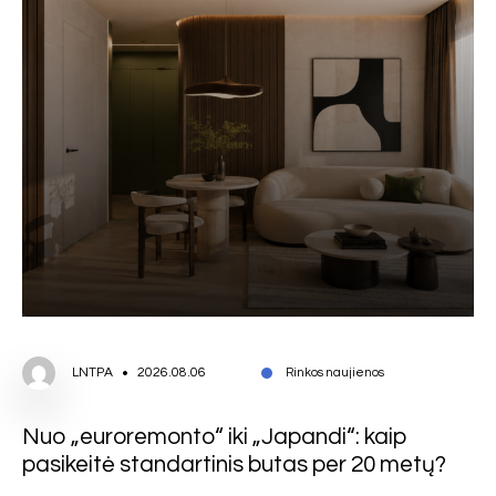
LNTPA
2026.08.06
Rinkos naujienos
Nuo „euroremonto“ iki „Japandi“: kaip
pasikeitė standartinis butas per 20 metų?