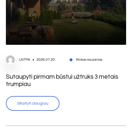
LNTPA
2026.07.20
Rinkos naujienos
Sutaupyti pirmam būstui užtruks 3 metais
trumpiau
Skaityti daugiau