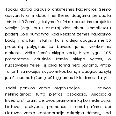
Tačiau darbą baigusio ankstesnės kadencijos Seimo
apsvarstyta ir dabartinei Seimo daugumai perduota
tvirtinti LR Žemės įstatymo 9 ir 24 str. pakeitimo projekto
versija (jeigu būtų priimta) dar labiau komplikuotų
padėtį. Joje numatyta, kad keičiant žemės naudojimo
būdą ir statant statinį, kuris didėja daugiau nei 50
procentų palyginus su buvusiu jame, vienkartinis
mokestis viršija žemės sklypo vertę ir yra lygus 105
procentams vidutinės žemės sklypo vertės, o
nuosavybės teisė į jį jokia forma nėra įgyjama. Kitaip
tariant, sumokėjus sklypo rinkos kainą ir daugiau už sykį
jau išsinuomotą žemę, būtų įgijamas tik leidimas statyti.
Todėl penkios verslo organizacijos – Lietuvos
nekilnojamojo turto plėtros asociacija, Asociacija
Investors‘ forum, Lietuvos pramonininkų konfederacija,
Lietuvos prekybos, pramonės ir amatų rūmai bei
Lietuvos verslo konfederacija atkreipia dėmesį, kad