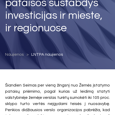
pataisos sustabdys
investicijas ir mieste,
ir regionuose
Naujienos
LNTPA naujienos
Šiandien Seimas per vieną žingsnį nuo Žemės įstatymo
pataisų priėmimo, pagal kurias už leidimą statyti
valstybinėje žemėje verslas turėtų sumokėti iki 105 proc.
sklypo turto vertės neįgydami teisės į nuosavybę.
Penkios didžiausios verslo organizacijos pabrėžia, kad