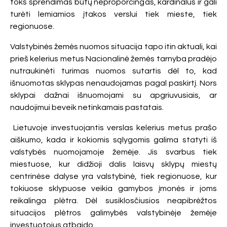
toks sprendimas būtų neproporcingas, kardinalus ir gali
turėti lemiamios įtakos verslui tiek mieste, tiek
regionuose.
Valstybinės žemės nuomos situacija tapo itin aktuali, kai
prieš kelerius metus Nacionalinė žemės tarnyba pradėjo
nutraukinėti turimas nuomos sutartis dėl to, kad
išnuomotas sklypas nenaudojamas pagal paskirtį. Nors
sklypai dažnai išnuomojami su apgriuvusiais, ar
naudojimui beveik netinkamais pastatais.
Lietuvoje investuojantis verslas kelerius metus prašo
aiškumo, kada ir kokiomis sąlygomis galima statyti iš
valstybės nuomojamoje žemėje. Jis svarbus tiek
miestuose, kur didžioji dalis laisvų sklypų miestų
centrinėse dalyse yra valstybinė, tiek regionuose, kur
tokiuose sklypuose veikia gamybos įmonės ir joms
reikalinga plėtra. Dėl susiklosčiusios neapibrėžtos
situacijos plėtros galimybės valstybinėje žemėje
investuotojus atbaido.