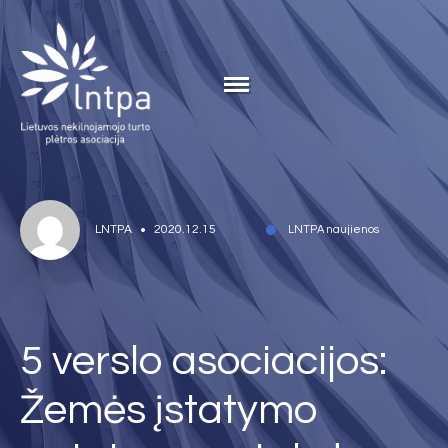
LNTPA
2020.12.15
LNTPA naujienos
5 verslo asociacijos:
Žemės įstatymo