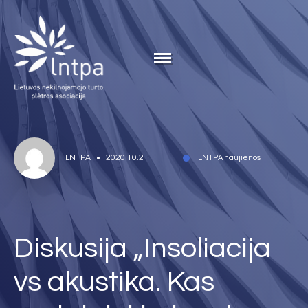
LNTPA
2020.10.21
LNTPA naujienos
Diskusija „Insoliacija
vs akustika. Kas