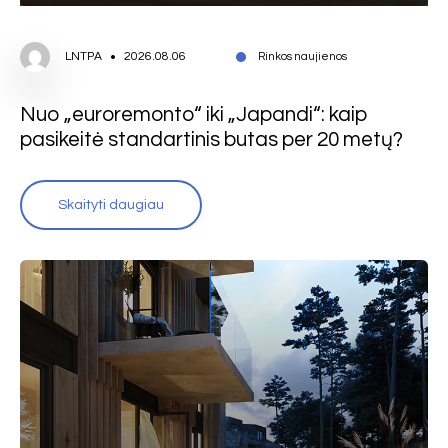
LNTPA
2026.08.06
Rinkos naujienos
Nuo „euroremonto“ iki „Japandi“: kaip
pasikeitė standartinis butas per 20 metų?
Skaityti daugiau