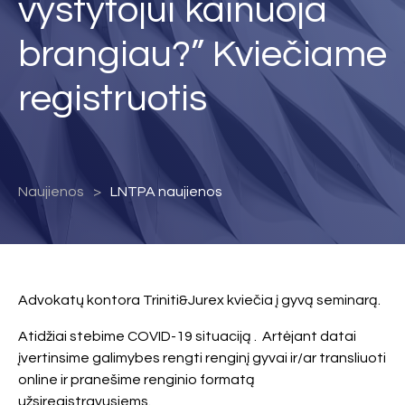
vystytojui kainuoja
brangiau?” Kviečiame
registruotis
Naujienos
LNTPA naujienos
Advokatų kontora Triniti&Jurex kviečia į gyvą seminarą.
Atidžiai stebime COVID-19 situaciją . Artėjant datai
įvertinsime galimybes rengti renginį gyvai ir/ar transliuoti
online ir pranešime renginio formatą
užsiregistravusiems.