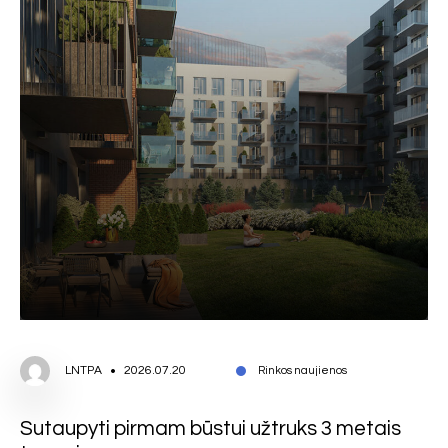
LNTPA
2026.07.20
Rinkos naujienos
Sutaupyti pirmam būstui užtruks 3 metais