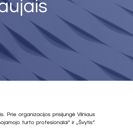
aujais
s. Prie organizacijos prisijungė Vilniaus
amojo turto profesionalai“ ir „Švytis“.