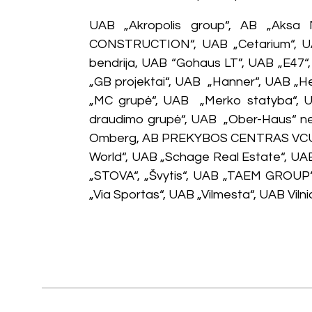
UAB „Akropolis group“, AB „Aksa 
CONSTRUCTION“, UAB „Cetarium“, UAB 
bendrija, UAB “Gohaus LT”, UAB „E47“
„GB projektai“, UAB „Hanner“, UAB „He
„MC grupė“, UAB „Merko statyba“, UA
draudimo grupė“, UAB „Ober-Haus“ ne
Omberg, AB PREKYBOS CENTRAS VCUP, U
World“, UAB „Schage Real Estate“, UA
„STOVA“, „Švytis“, UAB „TAEM GROUP“, 
„Via Sportas“, UAB „Vilmesta“, UAB Vil