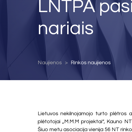
LNTPA pasip
nariais
Naujienos
Rinkos naujienos
Lietuvos nekilnojamojo turto plėtros aso
plėtotojai „M.M.M projektai“, Kauno NT
Šiuo metu asociacija vienija 56 NT rinko