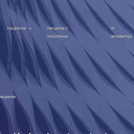
naujienos
renginiai ir
nt
iniciatyvos
akademija
naujienos