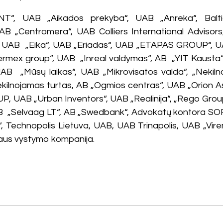
NT“, UAB „Aikados prekyba“, UAB „Anreka“, Bal
„Centromera“, UAB Colliers International Advisors
, UAB „Eika“, UAB „Eriadas“, UAB „ETAPAS GROUP“, UA
rmex group“, UAB „Inreal valdymas“, AB „YIT Kausta“,
B „Mūsų laikas“, UAB „Mikrovisatos valda“, „Nekilno
kilnojamas turtas, AB „Ogmios centras“, UAB „Orion 
AB „Urban Inventors“, UAB „Realinija“, „Rego Group
B „Selvaag LT“, AB „Swedbank“, Advokatų kontora SORA
Technopolis Lietuva, UAB, UAB Trinapolis, UAB „Vire
niaus vystymo kompanija.