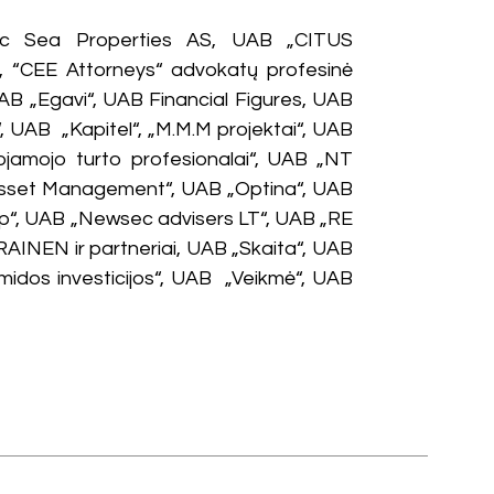
tic Sea Properties AS, UAB „CITUS
, “CEE Attorneys“ advokatų profesinė
B „Egavi“, UAB Financial Figures, UAB
 UAB „Kapitel“, „M.M.M projektai“, UAB
jamojo turto profesionalai“, UAB „NT
Asset Management“, UAB „Optina“, UAB
“, UAB „Newsec advisers LT“, UAB „RE
INEN ir partneriai, UAB „Skaita“, UAB
midos investicijos“, UAB „Veikmė“, UAB