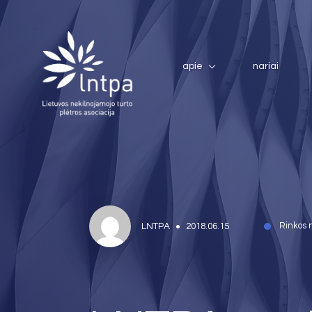
apie
nariai
LNTPA
2018.06.15
Rinkos 