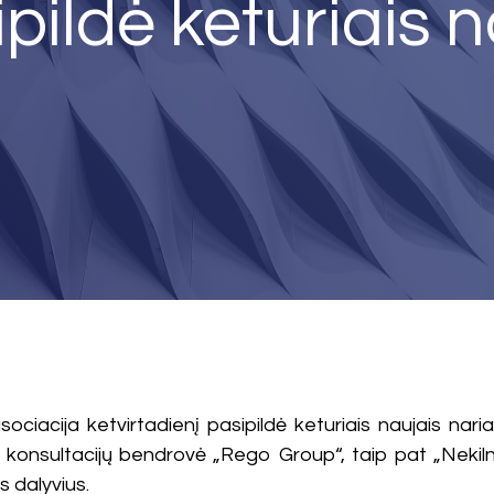
ildė keturiais n
ciacija ketvirtadienį pasipildė keturiais naujais nariai
 konsultacijų bendrovė „Rego Group“, taip pat „Nekilnoj
s dalyvius.