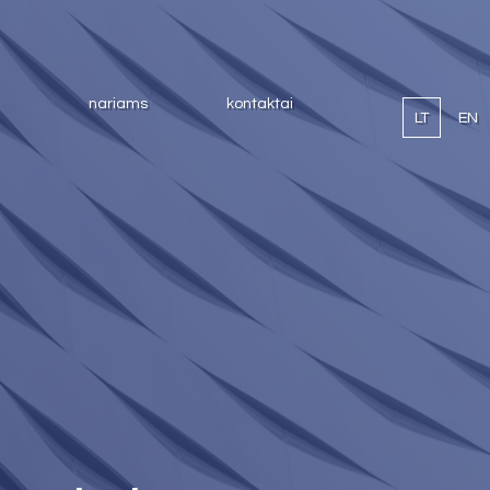
nariams
kontaktai
LT
EN